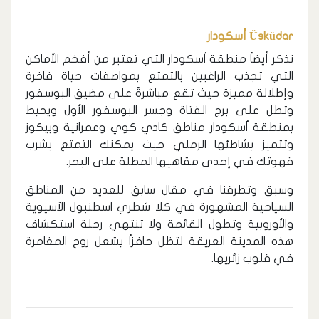
Üsküdar أسكودار
نذكر أيضاً منطقة اُسكودار التي تعتبر من أفخم الأماكن
التي تجذب الراغبين بالتمتع بمواصفات حياة فاخرة
وإطلالة مميزة حيث تقع مباشرةً على مضيق البوسفور
وتطل على برج الفتاة وجسر البوسفور الأول ويحيط
بمنطقة اُسكودار مناطق كادي كوي وعمرانية وبيكوز
وتتميز بشاطئها الرملي حيث يمكنك التمتع بشرب
قهوتك في إحدى مقاهيها المطلة على البحر.
وسبق وتطرقنا في مقال سابق للعديد من المناطق
السياحية المشهورة في كلا شطري اسطنبول الآسيوية
والأوروبية وتطول القائمة ولا تنتهي رحلة استكشاف
هذه المدينة العريقة لتظل حافزاً يشعل روح المغامرة
في قلوب زائريها.