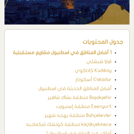
جدول المحتويات
1 أفضل المناطق في اسطنبول مشاريع مستقبلية
Şişli شيشلي
Kadıköy كاداكوي
Üsküdar أسكودار
أفضل المناطق الحديثة في اسطنبول
Başakşehir منطقة بشاك شاهير
Esenyurt منطقة إسنيورت
Bahçelievler منطقة بهجه شهير
küçükçekmece منطقة كوتشك شكماجيه
أماكن قيد الإنشاء في اسطنبول 1