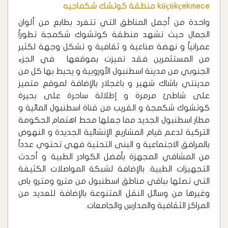
küçükçekmece منطقة كوتشك شكماجيه
واحدة من أجمل المناطق التي تتفرد بطابع من ألوان
الجمال حيث تشهد منطقة كوتشوك شكمجة تطوراً
عمرانياً و نهضة صناعية و ثقافية و تشكل وجهة لكثير
من المستثمرين فقد تميزت بموقعها في الجزء
الجنوبي من مدينة اسطنبول الأوروبية و يحيط بها كل من
مدينتي باشاك شهير و باغجلار بالإضافة لموقع متميز
على شاطئ مرمرة و إطلالة ساحرة على بحيرة
كوتشوك شكمجة و القريب من قناة اسطنبول المائية و
مطار اسطنبول الجديد مما جعلها محط اهتمام الحكومة
التركية لدعم قيام المشاريع الإنشائية الجديدة و النهوض
بالمرافق الاجتماعية و البنى التحتية فهي تحتوي عدداً
من المشافي المجهزة بأفضل الكوادر الطبية و أحدث
التجهيزات الطبية. بالإضافة لشبكة المواصلات الكثيفة
التي تصلها بباقي مناطق اسطنبول من مترو ومترو باص
وغيرها من وسائل النقل المتنوعة بالإضافة للعديد من
المراكز الثقافية والمدارس والجامعات.