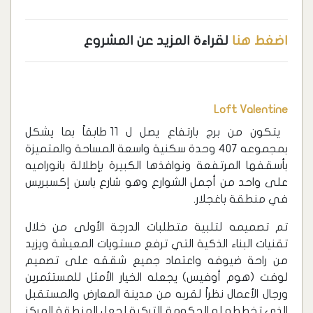
اضغط هنا
لقراءة المزيد عن المشروع
Loft Valentine
يتكون من برج بارتفاع يصل ل 11 طابقاً بما يشكل
بمجموعه 407 وحدة سكنية واسعة المساحة والمتميزة
بأسقفها المرتفعة ونوافذها الكبيرة بإطلالة بانوراميه
على واحد من أجمل الشوارع وهو شارع باسن إكسبريس
في منطقة باغجلار.
تم تصميمه لتلبية متطلبات الدرجة الأولى من خلال
تقنيات البناء الذكية التي ترفع مستويات المعيشة ويزيد
من راحة ضيوفه واعتماد جميع شققه على تصميم
لوفت (هوم أوفيس) يجعله الخيار الأمثل للمستثمرين
ورجال الأعمال نظراً لقربه من مدينة المعارض والمستقبل
الذي تخططه له الحكومة التركية لجعل المنطقة المركز