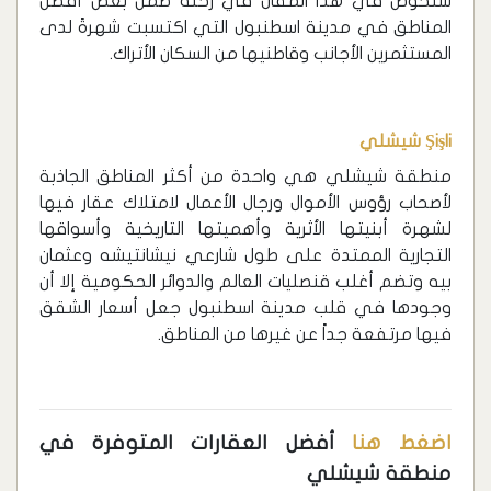
سنخوض في هذا المقال في رحلة ضمن بعض أفضل
المناطق في مدينة اسطنبول التي اكتسبت شهرةً لدى
المستثمرين الأجانب وقاطنيها من السكان الأتراك.
Şişli شيشلي
منطقة شيشلي هي واحدة من أكثر المناطق الجاذبة
لأصحاب رؤوس الأموال ورجال الأعمال لامتلاك عقار فيها
لشهرة أبنيتها الأثرية وأهميتها التاريخية وأسواقها
التجارية الممتدة على طول شارعي نيشانتيشه وعثمان
بيه وتضم أغلب قنصليات العالم والدوائر الحكومية إلا أن
وجودها في قلب مدينة اسطنبول جعل أسعار الشقق
فيها مرتفعة جداً عن غيرها من المناطق.
اضغط هنا
أفضل العقارات المتوفرة في
منطقة شيشلي