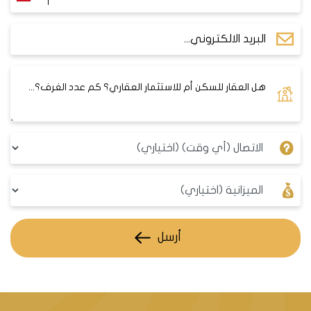
الأسعار التالية بالمتر المربع بالدولار
2754
2020
3686
2021
10786
2022
11819
2023
أرسل