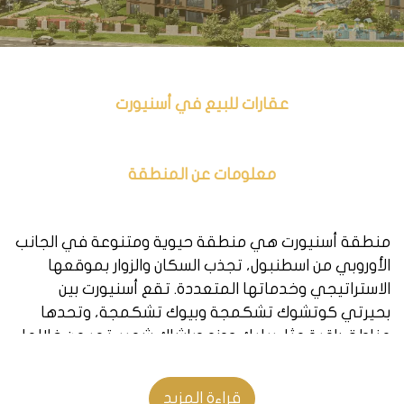
عقارات للبيع في أسنيورت
معلومات عن المنطقة
منطقة أسنيورت هي منطقة حيوية ومتنوعة في الجانب
الأوروبي من اسطنبول، تجذب السكان والزوار بموقعها
الاستراتيجي وخدماتها المتعددة. تقع أسنيورت بين
بحيرتي كوتشوك تشكمجة وبيوك تشكمجة، وتحدها
مناطق راقية مثل بيليك دوزو وباشاك شهير. تمر من خلالها
طرق سريعة مهمة مثل E-5 وE-80، وتخدمها وسائل نقل
عامة مثل المتروبوس والمترو. تضم أسنيورت العديد من
قراءة المزيد