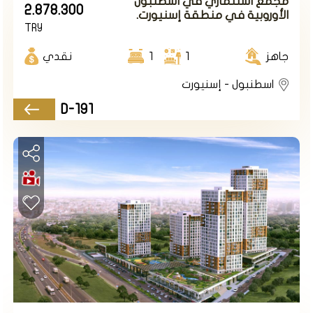
مجمع استثماري في اسطنبول
2.878.300
الأوروبية في منطقة إسنيورت.
TRY
جاهز
1
1
نقدي
اسطنبول - إسنيورت
D-191
منطقة أسنيورت تتمتع بالعديد من المميزات التي