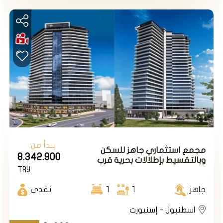
تم انشاء المشروع على مساحة ارض 25.000m2 يتضمنها
70% مساحات خضراء ومسطحات مائية .
يتالف المشروع من 8 أبنية سكنية بعدد شقق إجمالي
304 شقة من نوع 2+3/1+4/1+1.
76g محل تجاري يحيط بالمشروع
الأسعار تبدأ من 292 ألف دولار أمريكي لشقة 2+1
طريقة الدفع 50% الان والباقي أقساط على 24 شهرا
يبدأ من:
مجمع استثماري جاهز للسكن
8.342.900
وبالتقسيط بإطلالات بحرية قرب
TRY
المتروبوس في اسطنبول في منطقة
أفجلار.
المشروع رقم D145
جاهز
1
1
نقدي
اسطنبول - إسنيورت