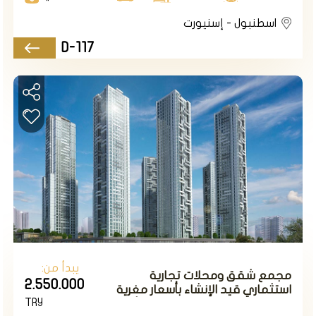
والثقافية والترفيهية، مثل:
اسطنبول - إسنيورت
حديقة أردوغان:
هي حديقة كبيرة وجميلة، تشتهر
D-117
بمسطحاتها المائية وشلالاتها الصناعية ومساحاتها الخضراء
الواسعة. توفر الحديقة العديد من المرافق الاجتماعية والرياضية
والتعليمية للزوار، مثل المسابح والنوادي والمكتبات والمسارح
متحف الشوكولاته:
هو متحف فريد من نوعه في العالم،
يعرض هياكل ومجسمات مصنوعة بالكامل من
الشوكولاته. يمكن للزوار مشاهدة مراحل تصنيع الشوكولاته
وتذوقها وشرائها
مركز مرمرة بارك:
هو مول تجاري وترفيهي ضخم، يضم أكثر
من 250 محلاً تجارياً ومطعماً ومقهى، بالإضافة إلى سينما
ومنتزه ألعاب ومسجد. يتميز المول بتصميمه المعماري الرائع
وإطلالته البحرية الخلابة
يبدأ من:
مجمع شقق ومحلات تجارية
المواصلات في أسنيورت
2.550.000
استثماري قيد الإنشاء بأسعار مغرية
TRY
وإطلالات بحرية في إسطنبول الأوروبية