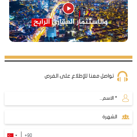
من حيث الأسعار والجودة والمرافق، وتتميز بتصاميمها
الهندسية الفخمة وإطلالاتها البحرية أو البحيرية الخلابة. يتوقع
الخبراء أن ترتفع أسعار العقارات في أسنيورت في المستقبل
القريب، لتصل إلى مستوى أرقى وأكثر الأحياء طلبا في
اسطنبول.
أسعار الشقق في منطقة أسنيورت
تواصل معنا للإطلاع على الفرص
تعد المنطقة واحدة من أكثر المناطق الإستثمارية والتي
تتمتع بشهرة عالية بين المتسثرين الأجانب بسبب حداثة
المنطقة وتوفر الخدمات والمشاريع ذات البنية التحتية
الحديثة
وقد شهدت المنطقة تطور كبير ي الأسعار
وخصوصا في الأربعة أعوام الاخيرة