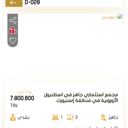
يحتوي المشروع على 1683 وحدة سكنية تتوزع على 27 كتلة
D-028
يتخللها ميدان وساحات ومحلات تجارية.
مساحة أرض المشروع 67.000 م2، تتوفر نماذج شقق من 0+1
إلى 4.5+1.
يحتوي المشروع على 121 محل تجاري ستشكل سوق وميدان
جديد سيكون مليء بالمطاعم والمقاهي ومختلف الماركات
العالمية ستلبي احتياجات سكان المجمع والمنطقة على
حد سواء.
الأسعار تبدأ من 120 ألف دولار أمريكي لشقة 1+1
طريقة الدفع 50% الان والباقي أقساط على 12 شهرا
يبدأ من:
مجمع استثماري جاهز في اسطنبول
7.800.600
الأوروبية في منطقة إسنيورت.
TRY
جاهز
2
1
نقدي