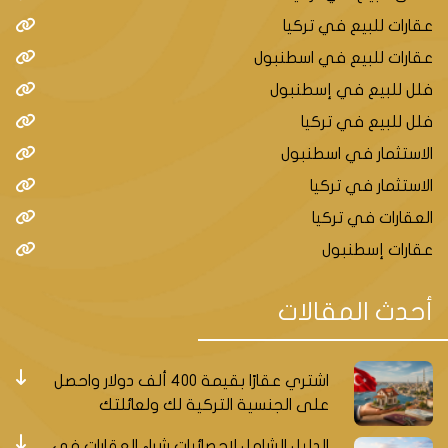
عقارات للبيع في تركيا
عقارات للبيع في اسطنبول
فلل للبيع في إسطنبول
إسطنبول هي مدينة عريقة ومتنوعة، تجمع بين التاريخ
فلل للبيع في تركيا
والحداثة، وبين الثقافات والحضارات. وفي هذه المدينة
الاستثمار في اسطنبول
العظيمة، توجد منطقة تبرز بسرعة نموها وتطورها، وهي
الاستثمار في تركيا
اسنيورت. اسنيورت هي منطقة تقع في الجانب الأوروبي
العقارات في تركيا
من إسطنبول، وتعد من أكثر المناطق جاذبية للمستثمرين
العقاريين، لأسباب عديدة. في هذه المقالة، سنشرح لك
عقارات إسطنبول
ثلاثة أسباب تجعل اسنيورت خياراً مثالياً للاستثمار العقاري،
وهي:
أحدث المقالات
الموقع الاستيراتيجي
اشتري عقارًا بقيمة 400 ألف دولار واحصل
اسنيورت تتمتع بموقع استراتيجي في إسطنبول، حيث
على الجنسية التركية لك ولعائلتك
تربطها وسائل نقل عامة متعددة وفعالة بمختلف أنحاء
المدينة. يمكنك الانتقال من اسنيورت إلى وسط المدينة أو
الدليل الشامل لإحصائيات شراء العقارات في