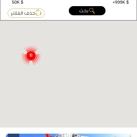
50K $
+999K $
بحث
حذف الفلاتر
10
المشروع رقم D004
تم انشاء المشروع على مساحة أرض 5.000 م2 يتضمنها