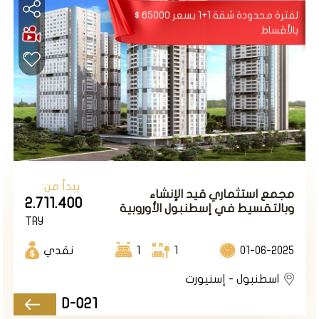
مساحات خضراء وحدائق ومسطحات مائية ويتألف من 4
لفترة محدودة شقة 1+1 بسعر 65000 $
أبنية سكنية
بالأقساط
بارتفاع 11 طابق وبعدد شقق إجمالي 217 شقة من نوع
ال1+1 / 2+1/ 3+1 /. بالإضافة لمحلات تجارية ومطاعم
وكفتريات
اسفل المشروع.
الأسعار تبدأ من 220 ألف دولار أمريكي لشقة 2+1
طريقة الدفع 50% الان والباقي أقساط على 30 شهرا
يبدأ من:
مجمع استثماري قيد الإنشاء
2.711.400
وبالتقسيط في إسطنبول الأوروبية
TRY
في منطقة اسنيورت .
01-06-2025
1
1
نقدي
المشروع رقم D091
اسطنبول - إسنيورت
D-021