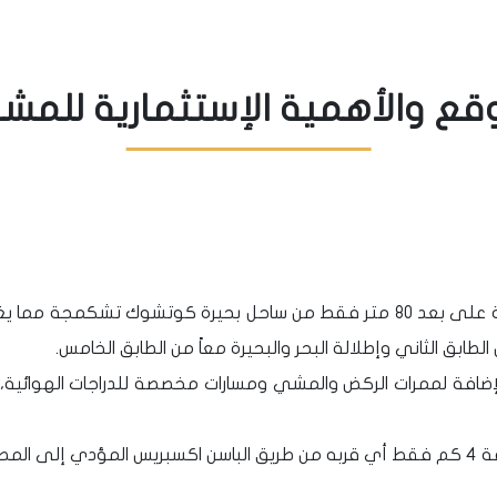
قع والأهمية الإستثمارية للمش
• يقع المجمع في بلدية كوتشوك تشكمجة على بعد 80 متر فقط من ساحل بحيرة كو
طابق الثاني وإطلالة البحر والبحيرة معاً من الطابق الخامس.
بالإضافة لممرات الركض والمشي ومسارات مخصصة للدراجات الهوائ
ز بقربه