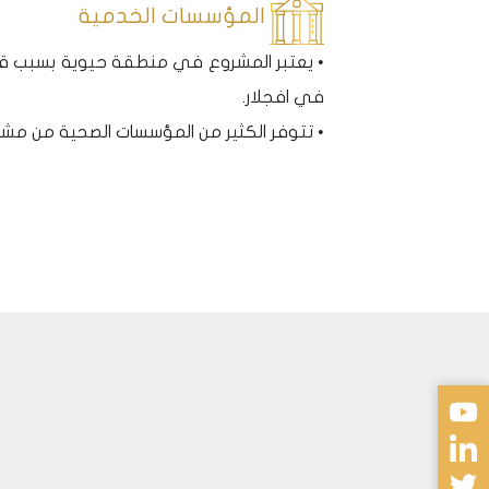
المؤسسات الخدمية
• يعتبر المشروع في منطقة حيوية بسبب قرب
في افجلار.
• تتوفر الكثير من المؤسسات الصحية من مش
المواصلات
لموقع المركزي وسط المدينة جانب شبكة الط
حيث يتميز بموقعه المتوسط بين خطي اهم ا
E5( 2,5 km) و خط ال E 80 (4.5 km)
اي قربه من اهم وسائل المواصلات في المدي
المشافي و جامعات و مدارس عربية و تركية
أقرب مركز تسوق 212 AVM
نظرة مستقبلية