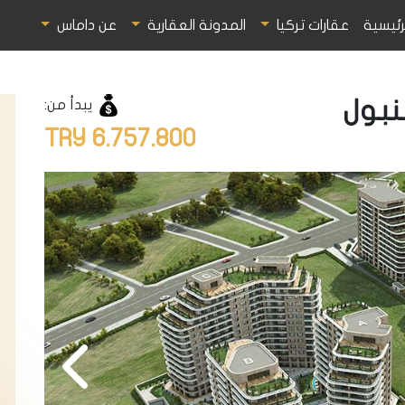
رئيسية
عقارات تركيا
المدونة العقارية
عن داماس
يبدأ من:
6.757.800 TRY