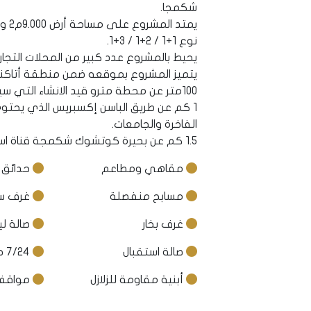
شكمجا.
نوع 1+1 / 2+1 / 3+1.
يحيط بالمشروع عدد كبير من المحلات التج
يتميز المشروع بموقعه ضمن منطقة أتاكن
100متر عن محطة مترو قيد الانشاء التي سيتم تفعيلها قريبا.
1 كم عن طريق الباسن إكسبريس الذي يحتوي 
الفاخرة والجامعات.
1.5 كم عن بحيرة كوتشوك شكمجة قناة اسطنبول الجديدة.
مقاهي ومطاعم
حدائق 
مسابح منفصلة
غرف سا
غرف بخار
صالة لي
صالة استقبال
7/24 حماية أمنية
أبنية مقاومة للزلازل
مواقف 