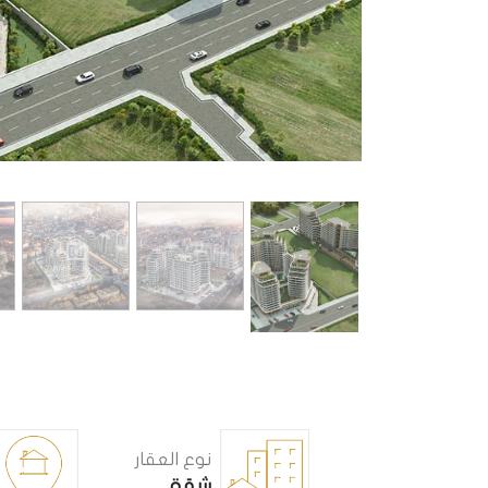
نوع العقار
شقق