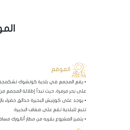
المو
الموقع
على بحر مرمرة، حيث تبدأ إطلالة المجمع من ال
• يوجد على كورنيش البحيرة حدائق خضراء 
تتبع للبلدية تقع على ضفاف البحيرة.
• يتميز المشروع بقربه من مطار أتاتورك مسافة 4 كم فقط أي قربه من طريق الباسن اكسبريس المؤدي إلى المطار الثالث مباشرة، كما يتمي