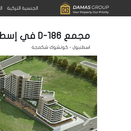
الجنسية التركية
ال
مجمع D-186 في إسطنبول
اسطنبول
-
كوتشوك شكمجة