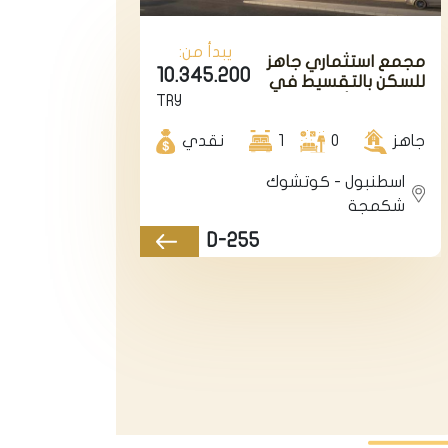
يبدأ من:
مجمع استثماري جاهز
10.345.200
للسكن بالتقسيط في
TRY
اسطنبول الأوروبية في
منطقة كوتشوك
جاهز
شكمجة.
0
1
نقدي
اسطنبول - كوتشوك
شكمجة
D-255