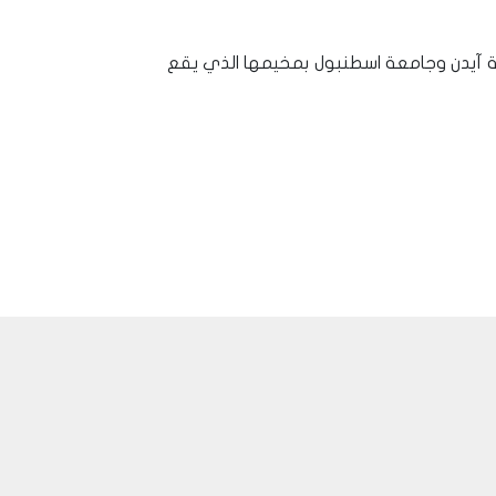
ة آيدن وجامعة اسطنبول بمخيمها الذي يقع
ناطق اسطنبول المختلفة بغاية السهولة.
 الخدمة قريباً بالاضافة كافة الخدمات و