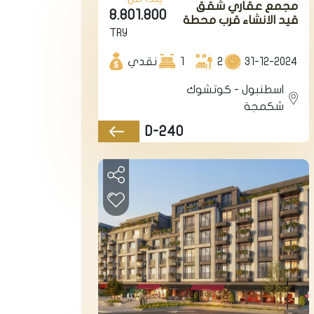
مجمع عقاري شقق
8.801.800
قيد الانشاء قرب محطة
TRY
المترو والمتروبوس في
اسطنبول الأوروبية في
31-12-2024
2
كوتشوك شكمجة.
1
نقدي
اسطنبول - كوتشوك
شكمجة
D-240