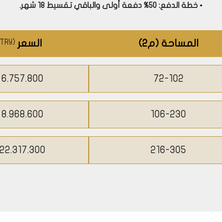
لى تجديد المناطق ذات الأبنية القديمة واستبدالها بمجمعات سك
• خطة الدفع: 50% دفعة أولى والباقي تقسيط 18 شهر.
هذه البلديات التي تخضع للتمدن الحضري، كما يعتبر المشروع بح
حديثة والتي تقع في مركز المدينة مما يجعل من المشروع فرصة اس
المساحة
(م2)
السعر
(
TRY
من بحيرة كوتشوك تشكمجة باتجاه البحر الأسود شمالاً نقطة تحول 
6.757.800
72-102
8.968.600
106-230
22.317.300
216-305