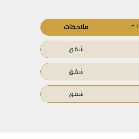
نية منظمة تحت ما يسمى بالتمدن الحضري،
د ذاته عملية استبدال لأبنية قديمة، مما
تثمارية حقيقية.
)
ملاحظات
استراتيجية لمنطقة المشروع إذ سيقع حينها
شقق
شقق
شقق