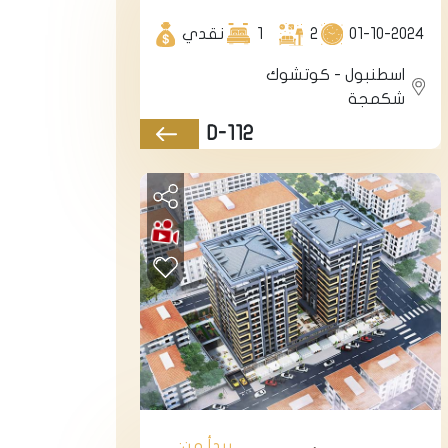
فاخرة بإطلالات بحرية
على قناة اسطنبول
01-10-2024
2
1
نقدي
الجديدية في اسطنبول
الأوروبية منطقة
اسطنبول - كوتشوك
كوتشوك تشكمجة.
شكمجة
D-112
يبدأ من: