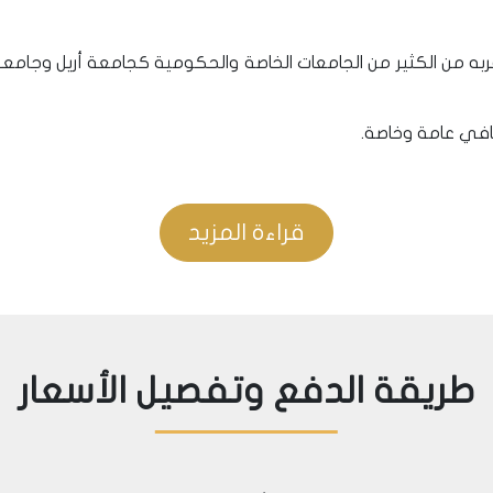
ه من الكثير من الجامعات الخاصة والحكومية كجامعة أريل وجامع
افي عامة وخاصة.
قراءة المزيد
رق المواصلات العامة المتقاطعة حول المشروع تجعل الوصول الى م
لطرق في اسطنبول الخط السريع
نة وهي الميتروبوس و على بعد خطوات من محطة المترو التي ستدخل
طريقة الدفع وتفصيل الأسعار