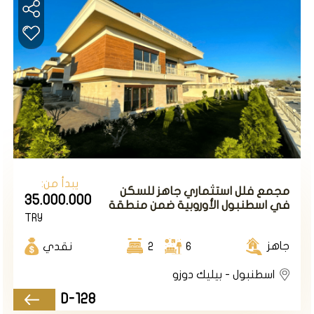
إسطنبول تُعد واحدة من أبرز وجهات السفر في العالم،
وليس هناك صعوبة في فهم الأسباب وراء ذلك. إذ تجمع
هذه المدينة بين الثقافات المتنوعة وتاريخ مترف وعمارة
ساحرة. ومن المعروف أنها تقدم تجارب طعام لا مثيل لها.
إذا كنت تخطط لزيارة إسطنبول، فمن المهم معرفة
الخيارات المتاحة للإقامة.
وفيما يلي تصنيف لأنواع الفلل المختلفة في إسطنبول
والتي يمكنك اختيارها:
يبدأ من:
مجمع فلل استثماري جاهز للسكن
35.000.000
الفلل الفاخرة:
في اسطنبول الأوروبية ضمن منطقة
TRY
بيليك دوزو.
إذا كنت تبحث عن تجربة فاخرة، فستجد العديد من الفلل
الرفيعة المستوى في إسطنبول. تأتي هذه الفلل عادة
جاهز
6
2
نقدي
مع مسابح خاصة وحدائق جميلة وفريق عمل مخصص. إنها
اسطنبول - بيليك دوزو
الخيار المثالي إذا كنت ترغب في الاسترخاء والاستمتاع
D-128
بعطلتك. ومثال عليها
المشروع التالي