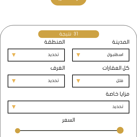
الأشخاص، سواء كنت تبحث عن منزل للعيش الدائم أو
منتجع صيفي أو حتى فرصة استثمارية مميزة. في هذا
المقال، سنتحدث عن سوق الفلل في إسطنبول،
ونستكشف مزايا الاستثمار في هذا النوع من العقارات،
31
نتيجة
بالإضافة إلى توجيهات حول كيفية اختيار الفيلا المثالية
المدينة
المنطقة
لاحتياجاتك وأحلامك.
اسطنبول
تحديد
تعرّف معنا على عالم الفلل في إسطنبول واكتشف سحر
العيش في هذه المدينة الرائعة.
كل العقارات
الغرف
فلل
تحديد
أنواع الفلل في اسطنبول
مزايا خاصة
تحديد
السعر