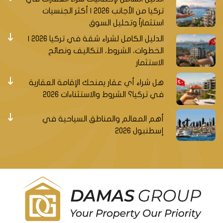
الأوروبية
شكمجه
تركيا من الأجانب 2026 | أكثر الجنسيات
منطقة بيوك
استثماراً وتحليل السوق
شكمجيه.
الدليل الكامل لشراء شقة في تركيا 2026 |
الخطوات، الشروط، التكاليف ونصائح
مجمع فلل
الاستثمار
وبإطلالات
بحرية في
إسطنبول
هل شراء أي عقار يمنحك الإقامة العقارية
D-083
إسطنبول
$ 167666198
- بيوك
في تركيا؟ الشروط والاستثناءات 2026
الأوروبية في
شكمجه
أهم المعالم والمناطق السياحية في
منطقة بيوك
إسطنبول 2026
شكمجيه.
مجمع فلل
فاخرة بإطلالاة
بحرية في
إسطنبول
D-086
إسطنبول
$ 79420831
- بيوك
الأوروبية
شكمجه