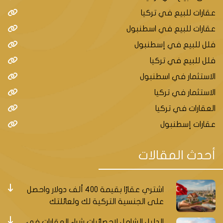
شهير.
عقارات للبيع في تركيا
عقارات للبيع في اسطنبول
مجمع فلل
فلل للبيع في إسطنبول
فاخرة قيد
فلل للبيع في تركيا
الإنشاء
الاستثمار في اسطنبول
بإطلالات بحرية
إسطنبول
D-062
جميلة في
$ 77655923
- بيوك
الاستثمار في تركيا
إسطنبول
شكمجه
العقارات في تركيا
الأوروبية في
عقارات إسطنبول
منطقة بيوك
شكمجه.
أحدث المقالات
مجمع فلل
فاخرة بإطلالات
اشتري عقارًا بقيمة 400 ألف دولار واحصل
بحرية في
إسطنبول
على الجنسية التركية لك ولعائلتك
D-
إسطنبول
$ 88245368
- بيوك
074
الدليل الشامل لإحصائيات شراء العقارات في