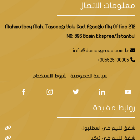
مستقل.
معلومات الاتصال
مجمع فلل
Mahmutbey Mah. Taşocağı Yolu Cad. Ağaoğlu My Office 212
فاخرة بإطلالات
NO: 396 Basin Ekspres/İstanbul
بانورامية على
إسطنبول
D-
شاطئ البحر
$ 125661403
- بيوك
info@damasgroup.com.tr
048
في إسطنبول
شكمجه
+905525100005
الأوروبية في
منطقة بيوك
سياسة الخصوصية
شروط الاستخدام
شكمجه.
مجمع فلل
إستثماري قيد
روابط مفيدة
الإنشاء في
إسطنبول
D-050
إسطنبول
$ 94246053
- بهجة
شقق للبيع في اسطنبول
الأوروبية في
شهير
منطقة بهجة
شقق للبيع في تركيا