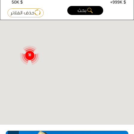
50K $
+999K $
بحث
حذف الفلاتر
18