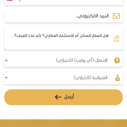
منطقة بيوك
شكمجه.
مجمع فلل
استثماري قيد
الإنشاء في
إسطنبول
D-022
إسطنبول
$ 87892386
- بهجة
الأوروبية في
شهير
منطقة بهجة
شهير.
مجمع فلل
قيد الإنشاء
أرسل
بتشطيبات
إسطنبول
D-
فاخرة جداً مع
$ 104129534
- بيليك
043
حديقة وحوض
دوزو
سباحة