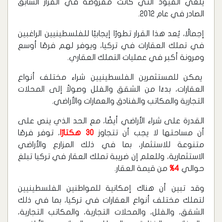
يلغي القيود التي كانت مفروضة في القرار السابق
الصادر في عام 2012.
إجمالًا، يُعد هذا القرار تطورًا إيجابيًا للفلسطينيين الراغبين
في تملك العقارات في تركيا، ويوفر لهم فرصًا أوسع
ومرونة أكبر في عمليات التملك العقاري.
يمكن للمستثمرين الفلسطينيين شراء مختلف أنواع
العقارات، بدءًا من الشقق والفلل وصولاً إلى المحلات
التجارية والمكاتب والفنادق والعمارات والأراضي.
القدرة على شراء الأراضي أيضًا، مع الحد الذي ينص على
أن مساحتها لا يجب أن تتجاوز
30 هكتارًا
، توفر فرصًا
متنوعة للاستثمار، بما في ذلك المزارع والأراضي
الاستثمارية، وللعلم إن ضريبة تملك العقار في تركيا تبلغ
حوالي
4%
من قيمة العقار.
وقد تبين أن هناك إمكانية للمواطنين الفلسطينيين
لتملك مختلف أنواع العقارات في تركيا، بما في ذلك
الشقق، والفلل، والمحلات التجارية، والمكاتب التجارية،