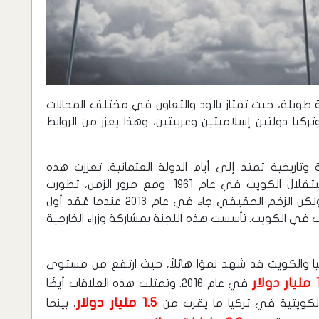
ة طويلة، حيث تمتاز بالود والتعاون في مختلف المجالات
تركيا دولتين إسلاميتين وعربيتين، وهذا يعزز من الروابط
 وتاريخية تمتد إلى أيام الدولة العثمانية. تعززت هذه
العلاقات الثقافية والتاريخية بشكل كبير بعد استقلال الكويت في عام 1961. ومع مرور الزمن، تطورت
العلاقات الدبلوماسية بين البلدين وازدادت قوة، ولكن الزخم الحقيقي جاء في عام 2013 عندما عُقد أول
يت في الكويت. تأسست هذه اللجنة بمشاركة وزراء الخارجية
ركيا والكويت قد شهد نموًا هائلاً، حيث ارتفع من مستوى
ر
في عام 2016. وتمثلت هذه العلاقات أيضًا
1.5 مليار دولار
الكويتية في تركيا ما يقرب من
، بينما