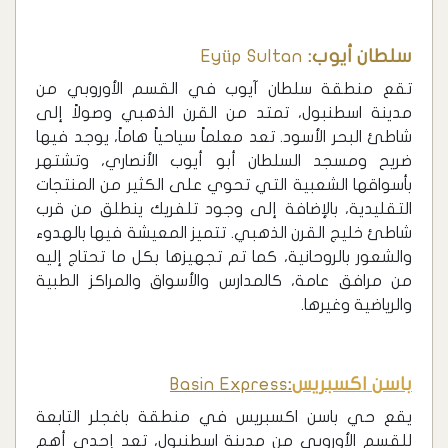
سلطان أيوب:
Eyüp Sultan
تقع منطقة سلطان آيوب في القسم الأوروبي من
مدينة اسطنبول، تمتد من القرن الذهبي وصولاً إلى
شاطئ البحر الأسود. تعد معلماً سياحياً هاماً، يوجد فيها
ضريح ومسجد السلطان أبو أيوب الأنصاري، وتشتهر
بأسواقها الشعبية التي تحوي على الكثير من المنتجات
التقليدية، بالإضافة إلى وجود تلفريك ينطلق من قرب
شاطئ خليج القرن الذهبي. تتميز المعيشة فيها بالهدوء
والشعور بالروحانية، كما تم تجهيزها بكل ما تحتاج إليه
من مرافق عامة، كالمدارس والأسواق والمراكز الطبية
والرياضية وغيرها.
باسن اكسبريس
:
Basin Express
يقع حي باسن اكسبريس في منطقة باغجلر التابعة
للقسم الأوروبي من مدينة اسطنبول، تعد إحدى أهم