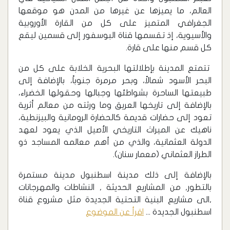
العالم، ما يميزها عن غيرها من المدن هو موقعها
الجغرافي المتميز على كل من القارة الأوروبية
والأسيوية، إذ تقسمها قناة البوسفور إلى قسمين ليقع
كل قسم منها على قارة.
تتمتع المدينة بإطلالتها البحرية الخلابة على كل من
البحر الأسود شمالاً، وبحر مرمرة جنوباً، بالإضافة إلى
طبيعتها الساحرة بشواطئها وجبالها وحقولها الخضراء،
بالإضافة إلى تاريخها العريق وما ورثته من معالم أثرية
تعود إلى حضارات قديمة كالحضارة الرومانية والبيزنطية،
ناهيك عن الميراث التاريخي الأصيل الذي يعود لعهد
الدولة العثمانية، والذي من أهم معالمه المساجد ذو
الطراز العثماني (معمار سنان).
بالإضافة إلى ذلك مدينة اسطنبول مدينة مستمرة
بالتطور, من المشاريع الحديثة , النشاطات والمهرجانات
,الى مشاريع البنية التحتية الجديدة مثل مشروع قناة
اسطنبول الجديدة ...
اقرأ عن الموضوع