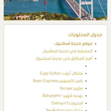
جدول المحتويات
موقع مدينة اسطنبول :
المعيشة في مدينة اسطنبول
أهم المناطق في مدينة اسطنبول:
سلطان أيوب: Eyüp Sultan
باسن اكسبريس:Basin Express
ساريير:Sarıyer
بهجه شهير: Bahçeşehir
اسنيورت:Esenyurt
بيليك دوزو:Beylikdüzü