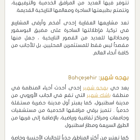
تتوفر فيها العديد من المرافق الخدمية والترفيهية،
وتتمتع بطبيعتها الساحرة ومعالمها التاريخية القديمة.
تعد مشاريعها العقارية إحدى أفخم وأرقى المشاريع
في تركيا، فإطلالتها الساحرة على مضيق البوسفور
ومحاذاتها للعديد من القصور التاريخية ، جعل منها
مقصداً ليس فقط للمستثمرين المحليين، بل للأجانب من
كافة أنحاء العالم.
بهجه شهير
:
Bahçeşehir
يعد حي
بهجه شهير
إحدى أحدث أحياء المنظمة في
منطقة
باشك شهير
التي تقع في الجانب الأوروبي من
مدينة اسطنبول، كما يعبتر أول مدينة حضرية مستقلة
خدمياً . تتميز برقي مرافقها الخدمية من مستشفيات
وجامعات ومراكز ثقافية ورياضية، بالإضافة إلى قربها من
الطرق السريعة ومطار اسطنبول.
كما تعتبر من أكثر المناطق جذباً للجاليات الأجنبية وخاصة