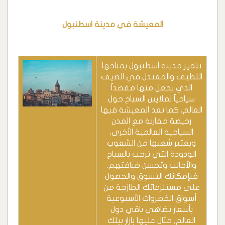
المعيشة في مدينة اسطنبول
تتميز مدينة اسطنبول بمناخها
اللطيف والمعتدل في الصيف
الذي يجعل منها مقصداً
سياحياً لملايين السياح حول
العالم، كما تعد المعيشة فيها
رخيصة مقارنة مع المدن
السياحية العالمية الأخرى،
ويعتبر شعبها من الشعوب
الودودة التي ترحب بالسياح
والأجانب وتحسن ضيافتهم.
فبإمكانك التسوق والحصول
على مستلزماتك الطازجة من
أسواق الخضروات الأسبوعية
بأسعار تضاهي باقي دول
العالم, مثال عليها بازار بيلك