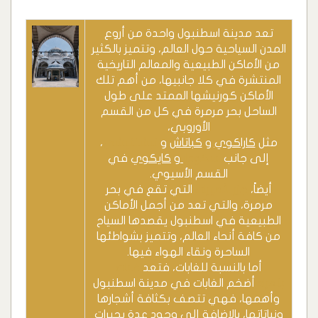
تعد مدينة اسطنبول واحدة من أروع
المدن السياحية حول العالم، وتتميز بالكثير
من الأماكن الطبيعية والمعالم التاريخية
المنتشرة في كلا جانبيها، من أهم تلك
الأماكن كورنيشها الممتد على طول
الساحل بحر مرمرة في كل من القسم
الأوروبي،
مثل
كاراكوي
و
كباتاش
و
نيشانتيشي
،
إلى جانب
اسكودار
و
كايكوي
في
القسم الأسيوي.
أيضاً،
جزر الأميرات
التي تقع في بحر
مرمرة، والتي تعد من أجمل الأماكن
الطبيعية في اسطنبول يقصدها السياح
من كافة أنحاء العالم، وتتميز بشواطئها
الساحرة ونقاء الهواء فيها.
أما بالنسبة للغابات، فتعد
غابات
بلغراد
أضخم الغابات في مدينة اسطنبول
وأهمها، فهي تتصف بكثافة أشجارها
ونباتاتها، بالإضافة إلى وجود عدة بحيرات