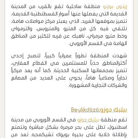
زيتون بورنو
منطقة ساحلية تقع بالقرب من المدينة
القديمة التي يفصلها عنها أسوار القسطنطنية القديمة،
تتميز بموقعها الفريد، الذي يعبتر مركز مواصلات هامة،
تلتقي فيه كل من المترو والمتروبس، والترمواي
وخط مترو مرمراي، ناهيك عن قربه للكثير من المناطق
الهامة في القسم الأوروبي.
شهدت المنطقة تطوراً عمرانياً كبيراً، لتصبح إحدى
أكثرالمناطق حذباً للمستثمرين في القطاع العقاري،
تتميز بمجمعاتها السكنية الحديثة. كما أنه يعد مركزاً
تجارياً وصناعياً هاماً، يحوي على العديد من المصانع
والشركات التجارية المشهورة.
بيليك دوزو
:
Beylikdüzü
تقع منطقة
بيليك دوزو
في القسم الأوروبي من مدينة
اسطنبول، تطل على بحر مرمرة بشكل مباشرة وتتمتع
بإطلالة خلابة على بحيرة بويوك تشيكمجه. تعد من