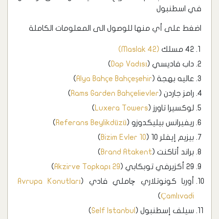
في اسطنبول
اضغط على أي منها للوصول الى المعلومات الكاملة
42 مسلك
(Maslak 42)
داب فاديسي (
Dap Vadısı
)
عاليه بهجة (
Alya Bahçe Bahçeşehir
)
رامز جاردن (
Rams Garden Bahçelievler
)
لوكسيرا تاورز (
Luxera Towers
)
ريفيرانس بيليكدوزو (
Referans Beylikdüzü
)
بيزيم إيفلر 10 (
Bizim Evler 10
)
براند أتاكنت (
Brand Atakent
)
29 أكزيرفي توبكابي (
29 Akzirve Topkapı
)
أوربا كونوتلاري چاملي فادي (
Avrupa Konutları
)
Çamlıvadi
سيلف إسطنبول (
Self Istanbul
)