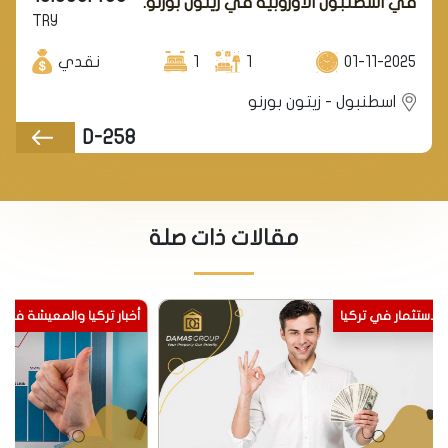
في اسطنبول الأوروبية في زيتون بورنو.
TRY
01-11-2025
1
1
نقدي
اسطنبول - زيتون بورنو
D-258
مقالات ذات صلة
أخبار تركيا والمعيشة فيها
الاستثمار في تركيا