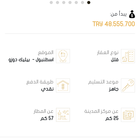
يبدأ من:
48.555.700 TRY
نوع العقار
الموقع
فلل
اسطنبول - بيليك دوزو
موعد التسليم
طريقة الدفع
جاهز
نقدي
عن مركز المدينة
عن المطار
25 كم
57 كم