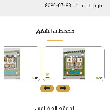
الخيارات الترفيهية والتسويقية.
تاريخ التحديث : 23-07-2026
المواصلات
تقع شققنا الفسيحة والمشرقة مباشرة على ساحل بحر
مخططات الشقق
مرمرة، وتوفر إطلالات بانورامية خلابة على البحر. استيقظ
كل يوم على صوت الأمواج وشاهد غروب الشمس الساحر
من شرفتك الخاصة.
موقع استراتيجي وسهولة الوصول:
نقل عام متكامل: يبعد المشروع مسافة عشر دقائق فقط
عن محطة المتروبوس التي تربط المنطقة بجميع مناطق
إسطنبول، بما في ذلك الجانب الآسيوي.
مارينا حيوية: سيتم إنشاء محطة رسمية حكومية في
الموقع الجفرافي