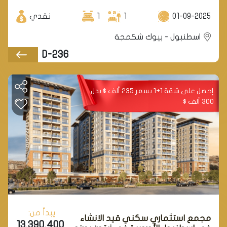
01-09-2025
1
1
نقدي
اسطنبول - بيوك شكمجة
D-236
إحصل على شقة 1+1 بسعر 235 ألف $ بدل
300 ألف $
يبدأ من:
مجمع استثماري سكني قيد الانشاء
13.390.400