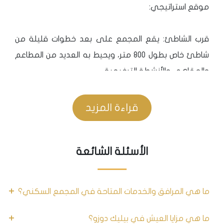
موقع استراتيجي:
قرب الشاطئ: يقع المجمع على بعد خطوات قليلة من
شاطئ خاص بطول 800 متر، ويحيط به العديد من المطاعم
والمقاهي والأنشطة الترفيهية.
مارينا عالمية: استمتع بركوب اليخت في مارينا تتسع لـ 900
يخت.
قراءة المزيد
سهولة الوصول: يبعد المجمع حوالي 50 دقيقة عن مطار
إسطنبول الجديد، و10 دقائق عن طريق E5، مما يجعله مثاليًا
الأسئلة الشائعة
للسفر والتنقل.
المؤسسات الخدمية
ما هي المرافق والخدمات المتاحة في المجمع السكني؟
تتميز بيليك دوزو بتوفيرها بيئة عائلية مثالية، حيث تجد كل
ما تحتاجه لتلبية احتياجاتك واحتياجات أسرتك. تتميز
ما هي مزايا العيش في بيليك دوزو؟