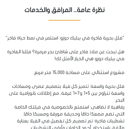
نظرة عامة... المرافق والخدمات
"فلل بحرية فاخرة في بيليك دوزو: استثمر في نمط حياة فاخر"
هل تبحث عن ملاذ فاخر على شاطئ بحر مرمرة؟ فللنا الفاخرة
في بيليك دوزو هي الخيار الأمثل لك!
مشروع استثنائي على مساحة 15,000 متر مربع:
فلل بحرية واسعة: تتميز كل فيلا بتصميم عصري ومساحات
واسعة تتراوح بين 5+1 و7+1 غرفة، مع إطلالات بانورامية على
البحر.
رفاهية لا تضاهى: استمتع بالخصوصية في فيلتك الخاصة
التي تضم مصعدًا خاصًا وحديقة مورقة ومسبحًا خاصًا.
تشطيبات فاخرة: تم تصميم كل تفصيل في الفيلا بعناية
فائقة، باستخدام أجود الخامات وأرقى التشطيبات.