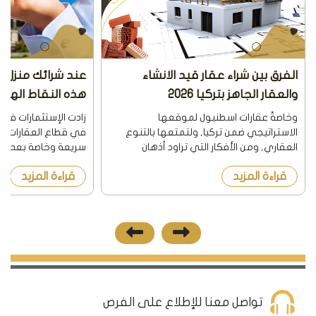
الفرق بين شراء عقار قيد الانشاء
عند شرائك منزل تأ
والعقار الجاهز بتركيا 2026
هذه النقاط الهامة 26
وخاصةً عقارات اسطنبول لموقعها
زادت الإستثمارات في
الاستراتيجي ضمن تركيا, ولتمتعها بالتنوع
في قطاع العقارات ب
العقاري, ومن الأفكار التي تراود أذهان
سريعة وخاصة بعد الت
العازمين على الشراء و من ضمنها أيهما أفضل
قدمتها الحكومة في
قراءة المزيد
قراءة المزيد
شراء عقار جاهز للسكن في اسطنبول أم قيد
أسهمت تسهيلاتها بد
الإنشاء؟ وكما هو متعارف ع...
الإنشاء إلى بناء وتشييد
تواصل معنا للإطلاع على الفرص