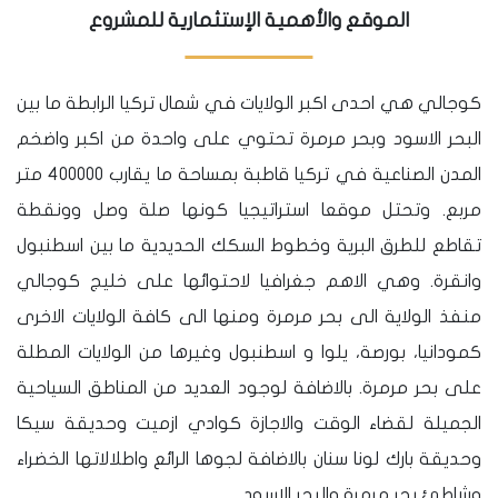
الموقع والأهمية الإستثمارية للمشروع
كوجالي هي احدى اكبر الولايات في شمال تركيا الرابطة ما بين
البحر الاسود وبحر مرمرة تحتوي على واحدة من اكبر واضخم
المدن الصناعية في تركيا قاطبة بمساحة ما يقارب 400000 متر
مربع. وتحتل موقعا استراتيجيا كونها صلة وصل وونقطة
تقاطع للطرق البرية وخطوط السكك الحديدية ما بين اسطنبول
وانقرة. وهي الاهم جغرافيا لاحتوائها على خليج كوجالي
منفذ الولاية الى بحر مرمرة ومنها الى كافة الولايات الاخرى
كمودانيا، بورصة، يلوا و اسطنبول وغيرها من الولايات المطلة
على بحر مرمرة. بالاضافة لوجود العديد من المناطق السياحية
الجميلة لقضاء الوقت والاجازة كوادي ازميت وحديقة سيكا
وحديقة بارك لونا سنان بالاضافة لجوها الرائع واطلالاتها الخضراء
وشاطئ بحر مرمرة والبحر الاسود.