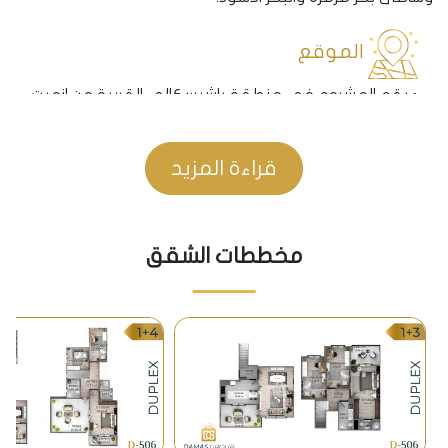
الموقع
• يقع المشروع في منطقة باشيسكالي القريبة من ازميت
القسم الاداري في ولاية كوجالي. بالقرب من خط الواصل
ما بين الولاية باتجاه يلوا ومنها الى بورصة وبالاتجاه
قراءة المزيد
المعاكس باتجاه سبنجة ومعشوقية في ولاية سكاريا.
المؤسسات الخدمية
مخططات الشقق
• وجود العديد من المشافي الخاصة والحكومية بالقرب من
المشروع كمشفى كولجوك الحكومي والمشفى
العائلي التخصصي.
• بالاضافة لوجود العديد من المدارس الخاصة والعامة
والجامعات الحكومية والخاصة اقربها للمشروع مدرسة
الحاج مصطفى الاهلية وجامعة اوتلوز وجامعة كوجالي