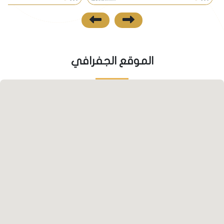
التقنية
• اضف لذلك قربه من مراكز التسوق كمول سيبال ويلدز
بالاضفة لكمال تنجا
الموقع الجفرافي
المواصلات
• توفر بلدية الولاية العديد من طرق المواصلات العامة التي
تخصصها الحكومة كالحافلات العامة
بالاضافة لوجود العديد من الميني بوس اللتان تخدمان
المنطقة بشكل كامل.
نظرة مستقبلية
• تسعى بلدية كوجالي الى استقطاب الاستثمارات
المختلفة للاهمية الاستراتيجية للموقع الربايط ما بين
انقرة واسطنبول وقربه من خط التيم والاهم هو ان البلدية