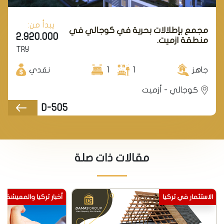
يبدأ من:
مجمع بإطلالات بحرية في كوجالي في
2.920.000
منطقة ازميت.
TRY
جاهز
1
1
نقدي
كوجالي - أزميت
D-505
مقالات ذات صلة
الاستثمار في تركيا
أخبار تركيا والمعيشة ف