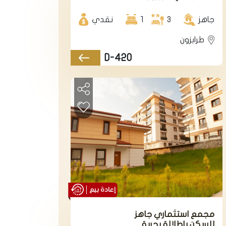
منطقة يالنجاك
جاهز
3
1
نقدي
طرابزون
D-420
إعادة بيع
مجمع استثماري جاهز
للسكن باطلالة بحرية