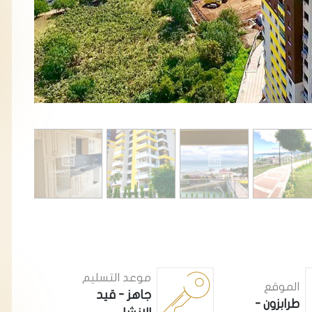
موعد التسليم
الموقع
جاهز - قيد
طرابزون -