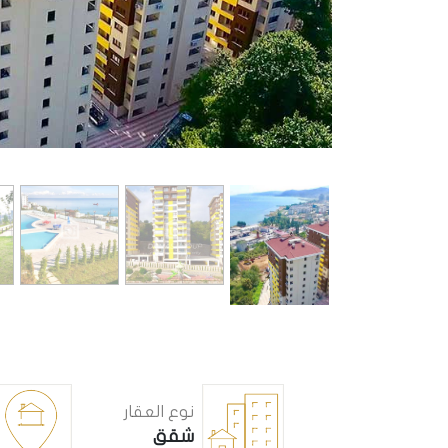
نوع العقار
شقق