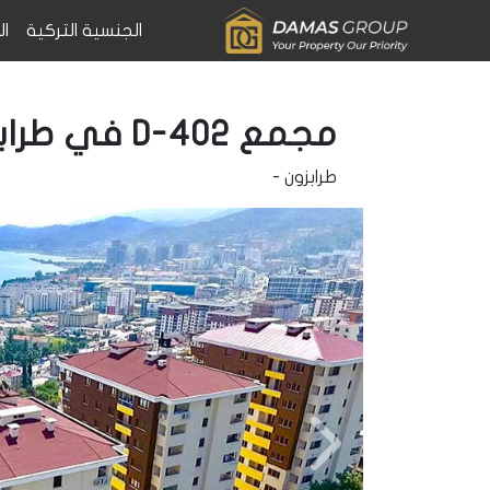
الجنسية التركية
ال
مجمع D-402 في طرابزون
طرابزون
-