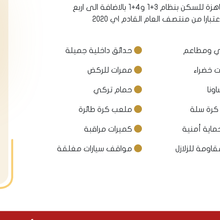
• وبالنسبة للتسليم اربعة بلوكات سكنية جاهزة للسكن بنظام 3+1 و4+1 بالاضافة الى اربع
ارا من منتصف العام القادم اي 2020
 ومطاعم
حدائق داخلية جميلة
 خضراء
ممرات للركض
ونا
حمام تركي
رة سلة
ملعب كرة طائرة
كميرات مراقبة
قاومة للزلازل
مواقف سيارات مغلقة