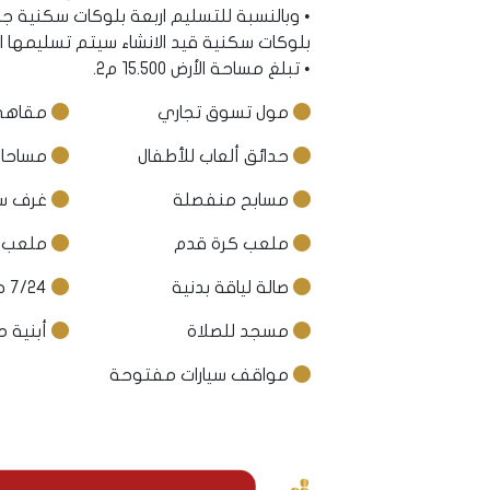
بلوكات سكنية قيد الانشاء سيتم تسليمها اعتب
• تبلغ مساحة الأرض 15.500 م2.
مول تسوق تجاري
مقاهي
حدائق ألعاب للأطفال
مساحات
مسابح منفصلة
غرف سا
ملعب كرة قدم
ملعب ك
صالة لياقة بدنية
7/24 حماية أمنية
مسجد للصلاة
أبنية م
مواقف سيارات مفتوحة