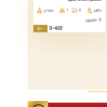
في طرابزون في
منطقة اراكلي.
جاهز
2
1
نقدي
طرابزون
D-422