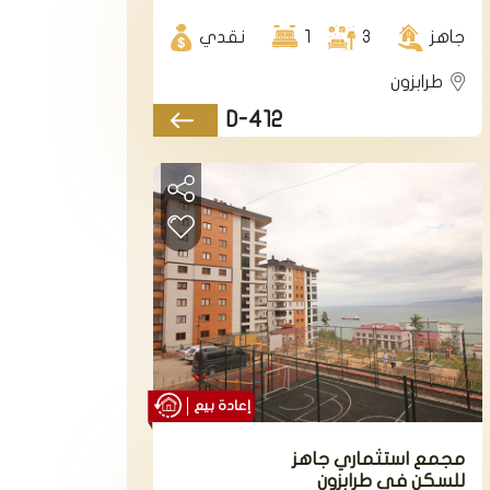
منطقة يومرا.
جاهز
3
1
نقدي
طرابزون
D-412
إعادة بيع
مجمع استثماري جاهز
للسكن في طرابزون