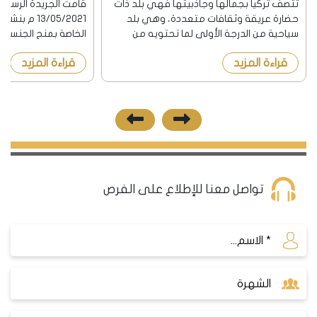
تتصف تركيا بجمالها وجاذبيتها فهي بلد ذات
قامت الجريدة الرسمية
حضارة عريقة وثقافات متعددة، وهي بلد
13/05/2021 م
سياحية من الدرجة الأولى لما تحتويه من
الخاصة بمنح الجنسية 
أماكن أثرية وقصور ومساجد قديمة، فهل
إمتلاك شراء عقار في 
قراءة المزيد
قراءة المزيد
حلمت يوماً أن يكون لك بيتاً في هذا البلد
والإستثمار والإيداع ف
الرائع ؟ وهل سألت يوماً ماهي...
وبحسب القانون الجدي
تواصل معنا للإطلاع على الفرص