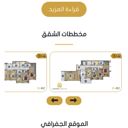
• ومن جميع المشافي العامة والخاصة كمشفى البحر
قراءة المزيد
الاسود التخصصي ومشفى امبرلي
المواصلات
مخططات الشقق
• يقع المشروع على الطريق العام مباشرة الذي يربط كل
مناطق مدينة طرابزون، أي قريب من وسائل المواصلات
العامة من باص وميني باص.
نظرة مستقبلية
• تعتبر منطقة المشروع من أكثر مناطق طرابزون التي
تشهد حركة عمرانية سريعة، كما تعتبر من مناطق طرابزون
المتميزة.
الموقع الجفرافي