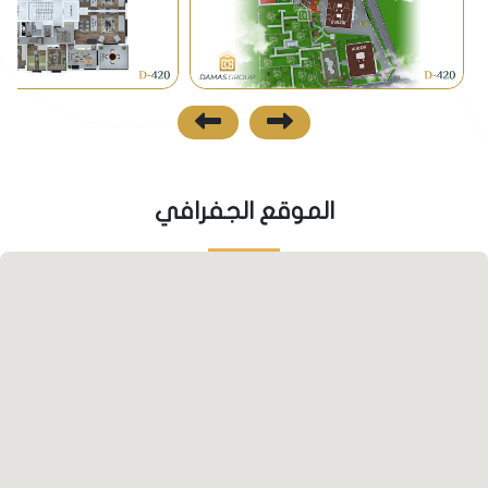
معظم مناطق طرابزون فيما بينها والمشروع على مقربة
منه، وبالتالي سهولة الوصول إلى كافة مناطق طرابزون
عبره.
• يتوفر في المنطقة وسائل النقل العامة والخاصة التي
تصل المنطقة بكافة مناطق طرابزون.
نظرة مستقبلية
الموقع الجفرافي
• يالنجاك واحدة من أكثر مناطق طرابزون إقبالاً على من
المستثمرين والراغبين بقضاء وقت مميز في فترة الصيف
بعيداً عن صخب المدن المعتاد، مما منحها حركة متسارعة
في البناء والتعمير ويمنحها فرصة ارتفاع الأسعار في
الفترات القادمة.