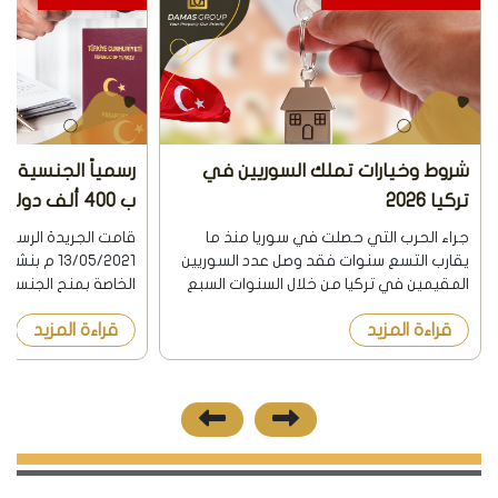
شروط وخيارات تملك السوريين في
رسمياً الجنسية ال
تركيا 2026
ب 400 ألف دولار أمريكي 2026
جراء الحرب التي حصلت في سوريا منذ ما
قامت الجريدة الرسمية
يقارب التسع سنوات فقد وصل عدد السوريين
13/05/2021 م
المقيمين في تركيا من خلال السنوات السبع
الخاصة بمنح الجنسية 
الماضية ما يفوق الـ 4 ملايين سوري . وذلك
إمتلاك شراء عقار في 
قراءة المزيد
قراءة المزيد
على حسب ما ظهر في التقرير التابع للجنة
والإستثمار والإيداع ف
حقوق الإنسان الفرعية للب...
وبحسب القانون الجدي