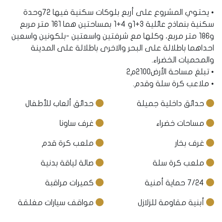
• يحتوي المشروع على أربع بلوكات سكنية فيها 72وحدة
سكنية بنماذج عائلية 3+1و 4+1 بمساحتين هما 161 متر مربع
و186 متر مربع، وكلها مع شرفتين واسعتين -بلكونين واسعين
احداهما باطلالة على البحر والاخرى باطلالة على المدينة
والمحميات الخضراء.
• تبلغ مساحة الأرض2100م2
• ملاعب كرة سلة وقدم.
حدائق داخلية جميلة
حدائق ألعاب للأطفال
مساحات خضراء
غرف ساونا
غرف بخار
ملعب كرة قدم
ملعب كرة سلة
صالة لياقة بدنية
7/24 حماية أمنية
كميرات مراقبة
أبنية مقاومة للزلازل
مواقف سيارات مغلقة