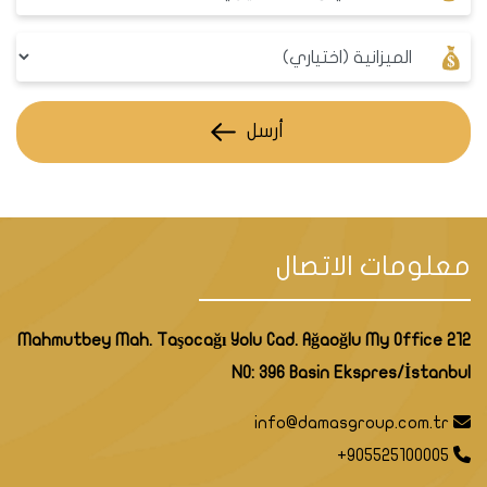
أرسل
معلومات الاتصال
Mahmutbey Mah. Taşocağı Yolu Cad. Ağaoğlu My Office 212
NO: 396 Basin Ekspres/İstanbul
info@damasgroup.com.tr
+905525100005