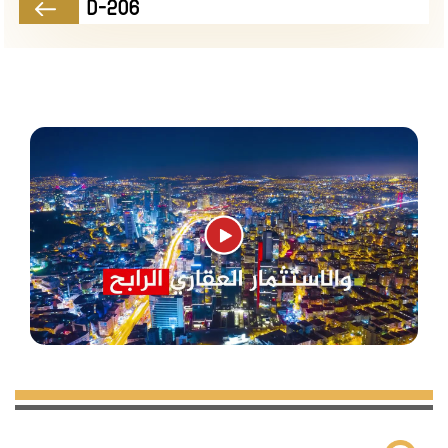
الحكومي (Beylikdüzü Devlet Hastanesi) ، ومستشفى
D-206
أجيباديم الخاصة ( Acıbadem Beylikdüzü Cerrahi Tıp
Merkezi) .
أما بالنسبة للمراكز الثقافية والتعليمية ، ففي كل حي
يتواجد مركز ثقافي وتعليمي يقدم فعاليات مختلفة ،
كالقيام بالمحاضرات التعليمية والمؤتمرات الثقافية ،
ناهيك عن النشاطات الترفيهية ، كالحفلات الغنائية
التقليدية والموسيقية إلى جانب الأعمال المسرحية .
كما تتميز منطقة بيليك دوزو بمنتزهاتها الخضراء
وحدائقها المنتشرة والمحيطة بالمجمعات السكنية في
كافة الأحياء هناك ، بالإضافة إلى أنه تم تجهيزها من قبل
البلدية بأماكن مخصصة للرياضة ومسارات للجري وأماكن
للأطفال ، ناهيك عن الأماكن المخصصة لحفلات الشواء
العائلية ، لتصبح منطقة مناسبة للنزهات وقضاء وقت
ممتع مع العائلة .
يعتبر المنتزه النباتي الذي يقع في منطقة الوادي الكبير