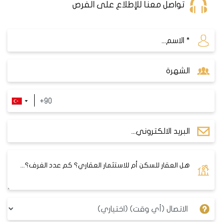
تواصل معنا للإطلاع على الفرص
أحد أهم تلك المرافق الترفيهية ، إلى جانب ساحل بيليك
دوزو الممتد على طول المنطقة والذي يعد أيضاً خياراً
مثالياً لقضاء عطلة ممتعة بجانب البحر وشاطئه الساحر .
المواصلات العامة في بيليك دوزو:
تتمتع بيليك دوزو بشبكة مواصلات متقدمة ، تربطها
بالعديد من المناطق الرئيسية ، وتوفر للسكان سهولة في
التنقل إلى وسط اسطنبول وجانبها الأسيوي . أحد أهم
الانجازات التي ذللت الصعوبات أمام التنقل إلى العديد من
المراكز الهامة في الجانب الأسيوي من مدينة اسطنبول
هي التوسعة الأخيرة في خط
المتروبوس
، بالإضافة إلى
توفر الحافلات العامة التي تقوم بعدة رحلات إلى المراكز
الهامة والتي من أهمها ، ساحة تقسيم وبويوك
تشكميجه وأفجيلار وغيرها .
أيضاً هناك مشروع المترو الذي يتم حالياً العمل عليه
والذي سيقوم بربط بيليك دوزو مع كركوي (Karakoy) ،