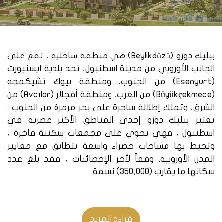
بيليك دوزو (Beylikdüzü) هي منطقة ساحلية ، تقع على
الجانب الأوروبي من مدينة اسطنبول، تحد بلدية ايسنيورت
(Esenyurt) من الجنوب، ومنطقة بيوك تشيكمجه
(Büyükçekmece) من الغرب، ومنطقة أفجلار (Avcılar) من
الشرق، وتملك إطلالة ساحرة على بحر مرمرة من الجنوب .
تعتبر بيليك دوزو إحدى المناطق الأكثر عصرية في
اسطنبول ، فهي تحوي على مجمعات سكنية فاخرة ،
وتحيط بها مساحات خضراء واسعة تتطابق مع معايير
المدن الأوروبية. وفقاً لأخر الإحصائيات ، فقد بلغ عدد
سكانها ما يقارب (350,000) نسمة.
شقق للبيع في بيليك دوزو
اسطنبول:
تتميز أحياء منطقة بيليك دوزو بحداثتها وهدوئها ، فهي
قراءة المزيد