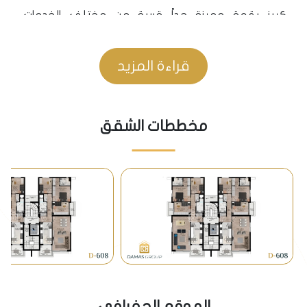
كيبز بقعة مميزة جداً قريبة من مختلف الخدمات،
المتطلبات، والنشاطات ، تجدون فيها كل ما يحتاجه السائح
أو المقيم على حد سواء من خدمات حكومية بالمقام
قراءة المزيد
الأول، أو أسواق، مجمعات تجارية ومراكز تسوق، كما يوجد
بجوار المشروع العديد من المستشفيات العامة والخاصة،
مخططات الشقق
ومدارس عديدة حكومية و خاصة .
• يتوفر على مسافة قريبة من المشروع مطار أنطاليا
الدولي، حدائق ومنتزهات ،طرق رئيسية ، مطاعم، جامعة،
مساجد ومحلات تجارية وأسواق .
المواصلات
• يقع المشروع بالقرب من مواقف حافلات النقل العام
التابعة لبلدية المدينة التي تنطلق من وإلى أغلب مناطق
مدينة أنطاليا، مما يساهم في سهولة التنقل إلى جميع
الموقع الجفرافي