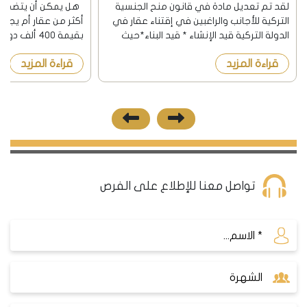
العقاري 2026
لقد تم تعديل مادة في قانون منح الجنسية
التركية للأجانب والراغبين في إقتناء عقار في
أكثر من عقار أم يجب إم
الدولة التركية قيد الإنشاء * قيد البناء*حيث
بقيمة 400 ألف
نشرت الجريدة الرسمية في تركيا بتاريخ
قراءة المزيد
قراءة المزيد
8/12/2018 هذا التعديل. اشترطت المادة
ألف دولار. هل القرار ا
السابقة أن يكون ال...
تواصل معنا للإطلاع على الفرص