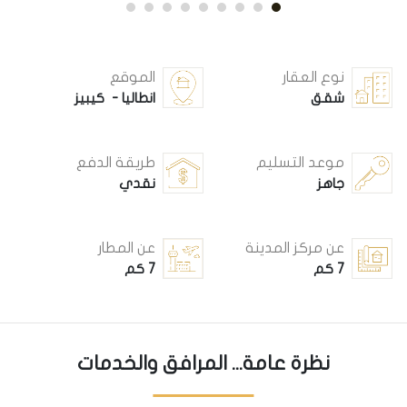
نوع العقار
الموقع
شقق
انطاليا - كيبيز
موعد التسليم
طريقة الدفع
جاهز
نقدي
عن مركز المدينة
عن المطار
7 كم
7 كم
نظرة عامة... المرافق والخدمات