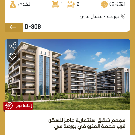
06-2021
2
1
نقدي
بورصة - عثمان غازي
D-308
إعادة بيع
مجمع شقق استثمارية جاهز للسكن
قرب محطة المترو قي بورصة في
منطقة عثمان غازي