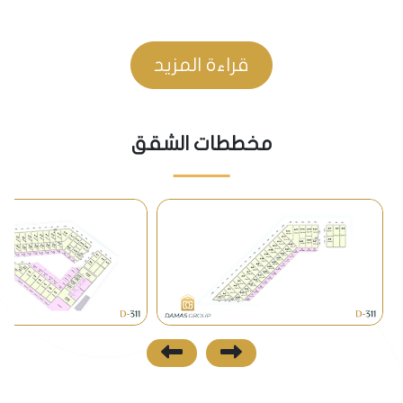
نيلوفر (الكارفور) وغيرها من مراكز التسوق من ميديا
ماركت وكوشتاش.
قراءة المزيد
المواصلات
• تقع محطة مترو نيلوفر على بعد900 متر فقط من باب
مخططات الشقق
المجمع، أي على مسافة 10 دقائق فقط سيراً على
الأقدام، حيث يمكن من خلالها الوصول لمركز المدينة كما
يرتبط خط المترو بغيره من الخطوط التي تربط كافة أجزاء
المدينة.
• تعتبر منطقة المشروع من أكثر المناطق حيوية وتوفر
وسائل المواصلات من باصات وميني باص.
نظرة مستقبلية
• تشهد منطقة المشروع نهضة عمرانية لا مثيل لها،