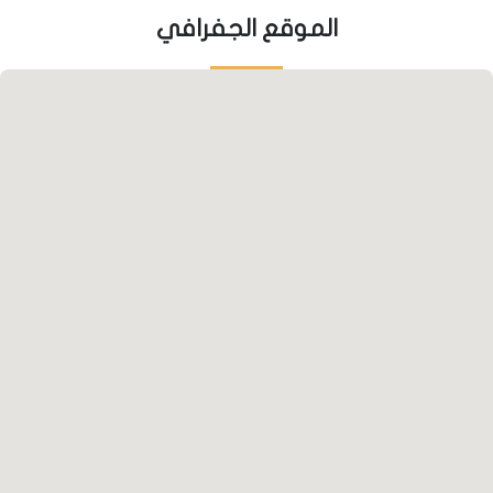
تتمثل من خلال المشاريع العمرانية لكبرى الشركات التركية،
الموقع الجفرافي
كما تتمثل بوجود فنادق الخمس نجوم مثل شيراتون بورصة
وكراون بلازا اللذان يبعدان خطوات فقط عن المجمع.