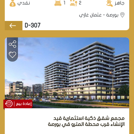
جاهز
2
1
نقدي
بورصة - عثمان غازي
D-307
إعادة بيع
مجمع شقق ذكية استثمارية قيد
الإنشاء قرب محطة المترو قي بورصة
في منطقة عثمان غازي