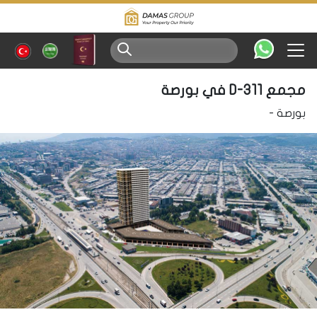
مجمع D-311 في بورصة
بورصة
-