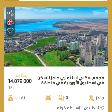
يبدأ من:
مجمع سكني استثماري جاهز للسكن
14.872.000
في اسطنبول الأوروبية في منطقة
TRY
إسبارطه كوله.
جاهز
3
1
نقدي
اسطنبول - إسبارطه كوله