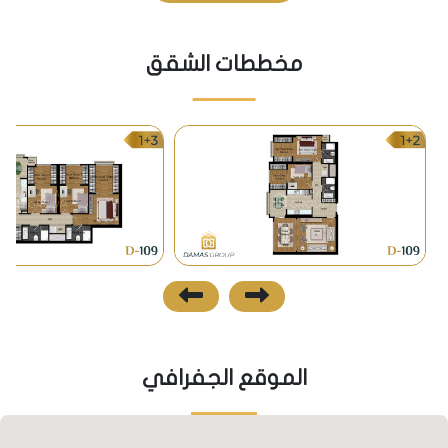
المواصلات
مخططات الشقق
• من مميزات المشروع أنه سيكون قريب من محطة مترو
مسافة 4 كم ينتهي إنشاؤه منتصف عام 2021، حيث يربط
المترو المنطقة بمركز اسطنبول ومنطقة كاباتاش على
مضيق البوسفور.
• توفر وسائل النقل العامة (الباصات) والمؤدية إلى تقسيم
وبكركوي وغيرها، بالإضافة إلى الميني باص.
نظرة مستقبلية
• وجود المشروع في منطقة بهشة شهير يعني قربه من
القناة البحرية المخطط إنشاؤها من بحيرة كوتشوك
الموقع الجفرافي
تشكمجة والمؤدية إلى البحر الاسود شمالاً، مما يضفي
مزايا استثمارية للمنطقة في المستقبل.