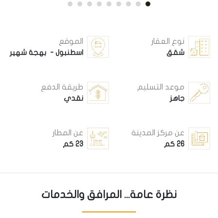
نوع العقار
الموقع
شقق
اسطنبول - بهجة شهير
موعد التسليم
طريقة الدفع
جاهز
نقدي
عن مركز المدينة
عن المطار
26 كم
23 كم
نظرة عامة... المرافق والخدمات