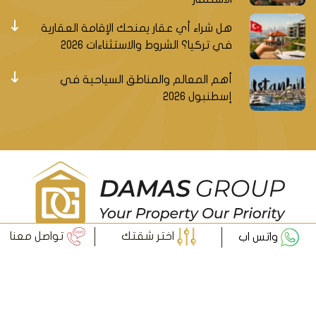
هل شراء أي عقار يمنحك الإقامة العقارية
في تركيا؟ الشروط والاستثناءات 2026
أهم المعالم والمناطق السياحية في
إسطنبول 2026
سجل ليصلك جديد العقارات التركية
اختر شقتك
تواصل معنا
واتس اب
سجل
© داماس جروب العقارية - جميع الحقوق محفوظة