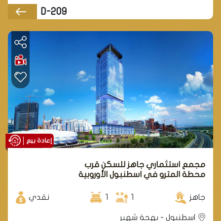
D-209
إعادة بيع
مجمع استثماري جاهز للسكن قرب
محطة المترو في اسطنبول الأوروبية
في منطقة بهجة شهير.
جاهز
1
1
نقدي
اسطنبول - بهجة شهير