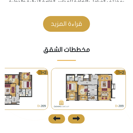
بمختلف المراحل بالإضافة للمدارس الخاصة التركية والدولية
التي تحوي منهاج تدريس باللغة الانكليزية.
• يتوفر في منطقة بهشة شهير العديد من المشافي
قراءة المزيد
الخاصة والعامة.
المواصلات
مخططات الشقق
• من مميزات المشروع أنه سيكون قريب من محطة مترو
مسافة 4 كم ينتهي إنشاؤه عام 2019، حيث يربط المترو
المنطقة بمركز اسطنبول ومنطقة كاباتاش على مضيق
البوسفور.
• توفر وسائل النقل العامة (الباصات) والمؤدية إلى تقسيم
وبكركوي وغيرها، بالإضافة إلى الميني باص.
نظرة مستقبلية
• وجود المشروع في منطقة بهشة شهير يعني قربه من