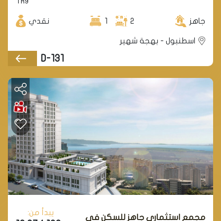
TRY
جاهز
2
1
نقدي
اسطنبول - بهجة شهير
D-131
يبدأ من:
مجمع استثماري جاهز للسكن في