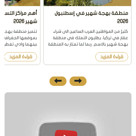
منطقة بهجة شهير في إسطنبول
أهم مراكز التس
2026
شهير 2026
كثيرٌ من المواطنين العرب الساعين الى شراء
تتميز منطقة بهجة شه
عقار في تركيا، يطلبون التملك في منطقة
بموقعها الجغرافي ا
بهجة شهير بالاسم، ربما لما تمتاز به المنطقة
بينهما وادي تغطيه ال
من سمعة طيبة وسط الجاليات العربية. حقاً،
وهذا ما يجذب السائحين
قراءة المزيد
قراءة المزيد
يقطن منطقة بهجة شهير عدد واسع من
هواء عليل وهدوء مط
المواطنين العرب الذين...
النفسية والطمأنينة فو