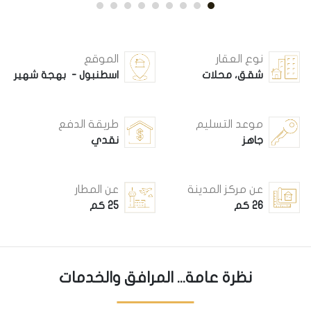
نوع العقار
الموقع
شقق، محلات
اسطنبول - بهجة شهير
موعد التسليم
طريقة الدفع
جاهز
نقدي
عن مركز المدينة
عن المطار
26 كم
25 كم
نظرة عامة... المرافق والخدمات