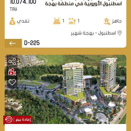
10.074.100
اسطنبول الأوروبية في منطقة بهجة
TRY
شهير.
جاهز
1
1
نقدي
اسطنبول - بهجة شهير
D-225
إعادة بيع