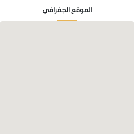
القناة البحرية المخطط إنشاؤها من بحيرة كوتشوك
الموقع الجفرافي
تشكمجة والمؤدية إلى البحر الاسود شمالاً، مما يضفي
مزايا استثمارية للمنطقة في المستقبل.
• تعتبر منطقة المشروع منطقة ناشئة جديدة، مليئة
بالمشاريع الاستثمارية الحكومية مما يعني دعم حكومي
غير متناهي لتأمين كافة احتياجات السكان من خدمات.