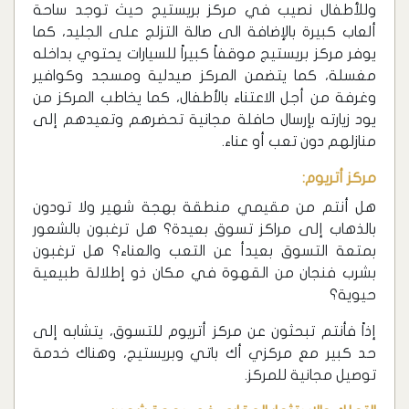
وللأطفال نصيب في مركز بريستيج حيث توجد ساحة
ألعاب كبيرة بالإضافة الى صالة التزلج على الجليد، كما
يوفر مركز بريستيج موقفاً كبيراً للسيارات يحتوي بداخله
مغسلة، كما يتضمن المركز صيدلية ومسجد وكوافير
وغرفة من أجل الاعتناء بالأطفال، كما يخاطب المركز من
يود زيارته بإرسال حافلة مجانية تحضرهم وتعيدهم إلى
منازلهم دون تعب أو عناء.
مركز أتريوم:
هل أنتم من مقيمي منطقة بهجة شهير ولا تودون
بالذهاب إلى مراكز تسوق بعيدة؟ هل ترغبون بالشعور
بمتعة التسوق بعيدأ عن التعب والعناء؟ هل ترغبون
بشرب فنجان من القهوة في مكان ذو إطلالة طبيعية
حيوية؟
إذاً فأنتم تبحثون عن مركز أتريوم للتسوق، يتشابه إلى
حد كبير مع مركزي أك باتي وبريستيج، وهناك خدمة
توصيل مجانية للمركز.