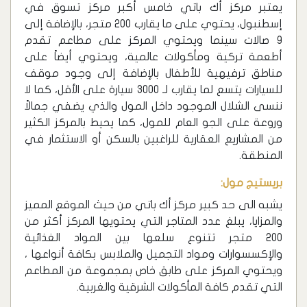
يعتبر مركز أك باتي خامس أكبر مركز تسوق في
إسطنبول، يحتوي على ما يقارب 200 متجر، بالإضافة إلى
9 صالات سينما ويحتوي المركز على مطاعم تقدم
أطعمة تركية ومأكولات عالمية، ويحتوي أيضاً على
مناطق ترفيهية للأطفال بالإضافة إلى وجود موقف
للسيارات يتسع لما يقارب لـ 3000 سيارة على الأقل، كما لا
ننسى الشلال الموجود داخل المول والذي يضفي جمالاً
وروعة على الجو العام للمول، كما يحيط بالمركز الكثير
من المشاريع العقارية للراغبين بالسكن أو الاستثمار في
المنطقة.
بريستيج مول:
يشبه الى حد كبير مركز أك باتي من حيث الموقع المميز
والمزايا، يبلغ عدد المتاجر التي يحتويها المركز أكثر من
200 متجر تتنوع سلعها بين المواد الغذائية
والإكسسوارات ومواد التجميل والملابس بكافة أنواعها ،
ويحتوي المركز على طابق خاص بمجموعة من المطاعم
التي تقدم كافة المأكولات الشرقية والغربية.