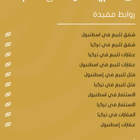
لتركيا وتشكل مقراً للمباني الحكومية والجامعات
والشركات الكبرى. تعتبر تشانكايا، ينيماهالي، وكيجيورين
روابط مفيدة
من أفضل المناطق للاستثمار العقاري في أنقرة.
شقق للبيع في اسطنبول
أما مدينة بورصة فهي مدينة مشهورة بجمالها التاريخي
شقق للبيع في تركيا
والطبيعي. كما أنها أحد أهم مراكز صناعة السيارات
عقارات للبيع في تركيا
والنسيج في تركيا وتعتبر مناطق نيلوفر وعثمان غازي
عقارات للبيع في اسطنبول
ويلدريم من أفضل المناطق للاستثمار العقاري في بورصة.
فلل للبيع في إسطنبول
فلل للبيع في تركيا
الاستثمار في اسطنبول
هل شراء شقة بالتقسيط في تركيا آمن؟
الاستثمار في تركيا
العقارات في تركيا
يمكن أن يكون شراء عقار بالتقسيط في تركيا خيارًا آمناً
عقارات إسطنبول
وجذابًا للعديد من الأشخاص، ولكن من المهم الانتباه إلى
بعض النقاط للتقليل من المخاطر المحتملة وجعل عملية