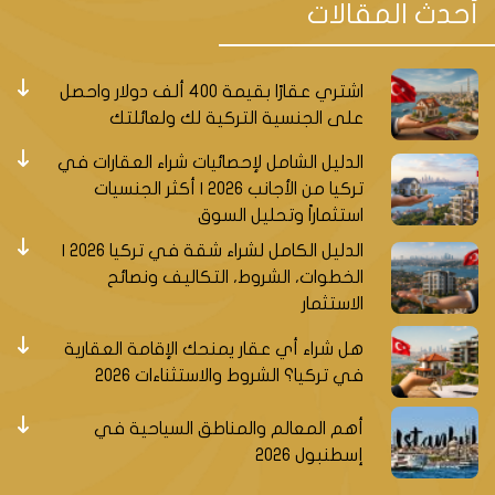
أحدث المقالات
شراء العقارات أكثر أمانًا. وذلك من خلال البحث عن وكيل
عقاري موثوق عند شراء عقار بالتقسيط ويمكنك تقييم
موثوقية الوكيل العقاري من خلال التحقق من المعاملات
اشتري عقارًا بقيمة 400 ألف دولار واحصل
السابقة للوكيل العقاري ومراجعات العملاء. كما يجب
على الجنسية التركية لك ولعائلتك
الانتباه وقراءة العقد بعناية عند شراء عقار بالتقسيط حيث
يجب أن تكون لديك المعرفة الكاملة بجدول السداد وأسعار
الدليل الشامل لإحصائيات شراء العقارات في
الفائدة والشروط الأخرى المحددة في العقد بالإضافة
تركيا من الأجانب 2026 | أكثر الجنسيات
للتحقق من حالة العقار الذي يعد نقطة مهمة أخرى يجب
استثماراً وتحليل السوق
مراعاتها عند شراء عقار بالتقسيط.
الدليل الكامل لشراء شقة في تركيا 2026 |
الخطوات، الشروط، التكاليف ونصائح
ويعتبر اختيار العقار الذي يناسب خطة الدفع الخاصة بك
الاستثمار
أمرًا مهمًا أيضاً عند شراء عقار بالتقسيط لكي تحرص على
ألا تتجاوز الأقساط الشهرية ميزانيتك.
هل شراء أي عقار يمنحك الإقامة العقارية
في تركيا؟ الشروط والاستثناءات 2026
أهم المعالم والمناطق السياحية في
إسطنبول 2026