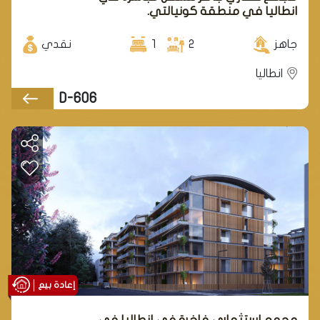
انطاليا في منطقة كونيالتي.
جاهز
2
1
نقدي
انطاليا
D-606
إعادة بيع
مجمع استثماري فاخرة في انطاليا في