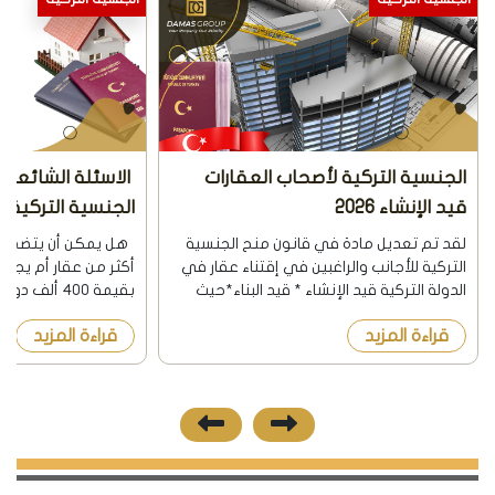
الجنسية التركية لأصحاب العقارات
الاسئلة الشائعة 
قيد الإنشاء 2026
الجنسية التركية م
العقاري 2026
لقد تم تعديل مادة في قانون منح الجنسية
التركية للأجانب والراغبين في إقتناء عقار في
أكثر من عقار أم يجب إم
الدولة التركية قيد الإنشاء * قيد البناء*حيث
بقيمة 400 ألف
نشرت الجريدة الرسمية في تركيا بتاريخ
قراءة المزيد
قراءة المزيد
8/12/2018 هذا التعديل. اشترطت المادة
ألف دولار. هل القرار ا
السابقة أن يكون ال...