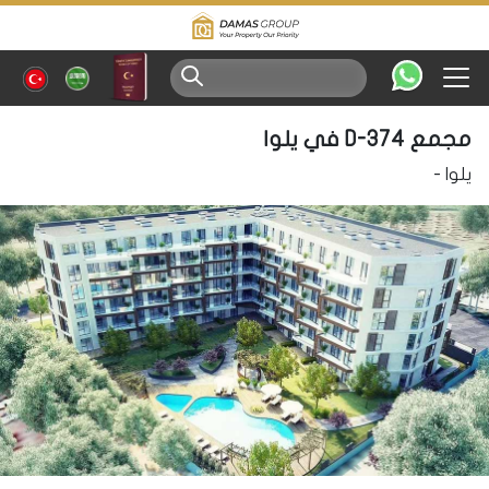
مجمع D-374 في يلوا
يلوا
-