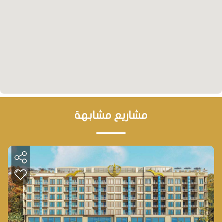
يالوا، على شاطئ البحر يجعل منه وجهة سياحية، وبالتالي
يزيد من عوائد الاستثمار سواءً بالتأجير أو البيع.
• يتميز موقعه بكونه تقاطع بين الغابات الخضراء الطبيعية
والبحر الازرق النقي، كل ذلك سيقدم تجربة سياحية
ومعيشية رائعة.
مشاريع مشابهة