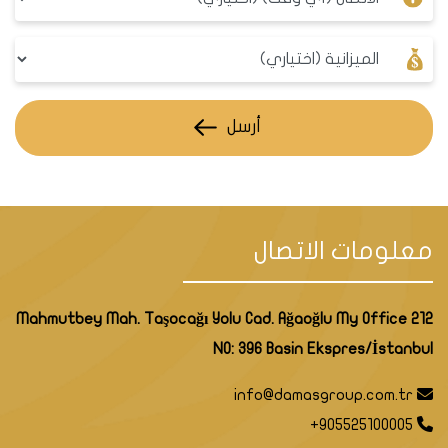
أرسل
معلومات الاتصال
Mahmutbey Mah. Taşocağı Yolu Cad. Ağaoğlu My Office 212
NO: 396 Basin Ekspres/İstanbul
info@damasgroup.com.tr
+905525100005