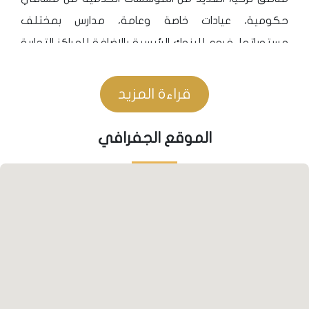
حكومية، عيادات خاصة وعامة، مدارس بمختلف
مستوياتها، فروع للبنوك الرئيسية بالإضافة للمراكز التجارية
والأسواق الشعبية.
قراءة المزيد
المواصلات
• يتوفر قرب المشروع مواقف حافلات النقل العام، التي
الموقع الجفرافي
تنقل القاطنين إلى مركز مدينة يلوا بكل بسهولة ويسر.
• يوجد بجانب المشروع رصيف ميناء السفن مافي مرمرة،
الذي يؤمن رحلات نقل بحري إلى مركز مدينة اسطنبول
بمدة لا تتجاوز 45 دقيقة. بالإضافة لإمكانية الوصول إلى
مدينة اسطنبول عبر جسر عثمان غازي الجديد.
نظرة مستقبلية
• موقع المشروع وسط الطبيعة وأمام البحر في منطقة