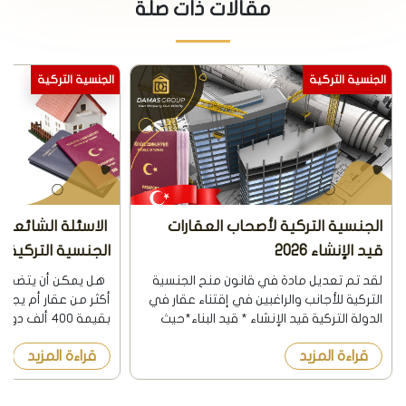
مقالات ذات صلة
الجنسية التركية
الجنسية التركية
الجنسية التركية لأصحاب العقارات
الاسئلة الشائعة 
قيد الإنشاء 2026
الجنسية التركية م
العقاري 2026
لقد تم تعديل مادة في قانون منح الجنسية
التركية للأجانب والراغبين في إقتناء عقار في
أكثر من عقار أم يجب إم
الدولة التركية قيد الإنشاء * قيد البناء*حيث
بقيمة 400 ألف
نشرت الجريدة الرسمية في تركيا بتاريخ
قراءة المزيد
قراءة المزيد
8/12/2018 هذا التعديل. اشترطت المادة
ألف دولار. هل القرار ا
السابقة أن يكون ال...