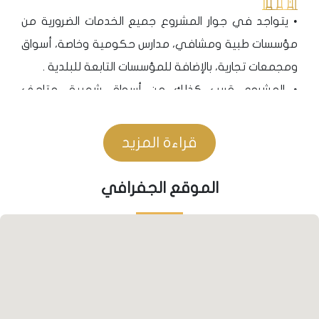
• يتواجد في جوار المشروع جميع الخدمات الضرورية من
مؤسسات طبية ومشافي، مدارس حكومية وخاصة، أسواق
ومجمعات تجارية، بالإضافة للمؤسسات التابعة للبلدية .
• المشروع قريب كذلك من أسواق شعبية، متاحف
ومؤسسات ترفيهية، ومدن ألعاب، نظراً لكون المنطقة
منطقة جذب سياحي.
قراءة المزيد
المواصلات
الموقع الجفرافي
• يوجد خط لحافلات النقل العام لنقل القاطنين، من يلوا
إلى منطقة جينارجيك وبالعكس وبأوقات ومواعيد
منتظمة مُعد من قبل البلدية.
• يوجد محطة نقل بحري بجوار المشروع تربط منطقة
جينارجيك بحرياً بمدينة اسطنبول وغيرها من المدن بواسطة
سفن وعبارات لنقل السيارات والأشخاص . كما يمكن عن طريق