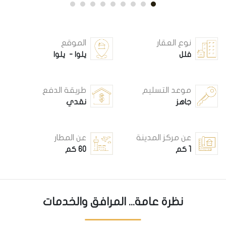
نوع العقار
الموقع
فلل
يلوا - يلوا
موعد التسليم
طريقة الدفع
جاهز
نقدي
عن مركز المدينة
عن المطار
1 كم
60 كم
نظرة عامة... المرافق والخدمات