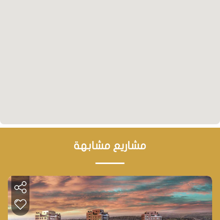
جسر عثمان غازي، والذي تم إنشاؤه مؤخراً الوصول إلى
اسطنبول بسهولة ويسر.
نظرة مستقبلية
• المجمع واعد استثمارياً لتنوع وجودة الخدمات التي
يقدمها ، بالإضافة لموقعه المتميز داخل مدينة يلوا في
منطقة نشطة تجارياً وسياحياً، وبالقرب كذلك من مواقع
سياحية مشهورة خارج المدينة مثل بحيرات المياه الكبريتية،
كل ذلك سيزيد من عوائد الاستثمار داخل المشروع بشكل
مشاريع مشابهة
كبير.