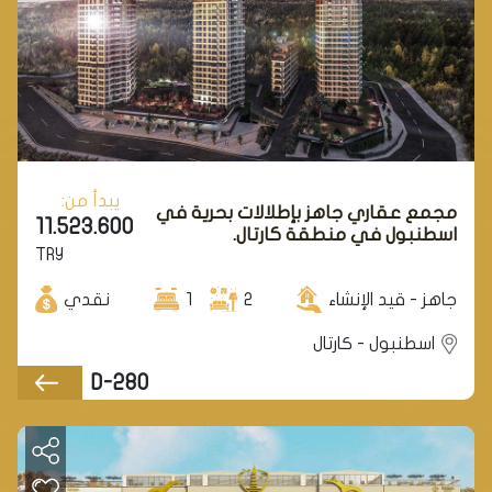
يبدأ من:
مجمع عقاري جاهز بإطلالات بحرية في
11.523.600
اسطنبول في منطقة كارتال.
TRY
جاهز - قيد الإنشاء
2
1
نقدي
اسطنبول - كارتال
D-280