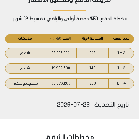
الرعاية الصحية: يقع مشروعنا على مسافة قريبة من أهم
• خطة الدفع: 50% دفعة أولى والباقي تقسيط 12 شهر.
المستشفيات في المنطقة، مثل مشفى علي بيه على
بعد 4 دقائق .
عدد الغرف
المساحة
(م2)
السعر
(
TRY
)
ملاحظات
التعليم: يحيط بمشروعنا مجموعة متنوعة من المدارس
2 + 1
105
15.017.200
شقق
والجامعات المرموقة، مثل مدارس الإمام الخطيب ، مدارس
الجزيرة الدولية ، وجامعة الخليج على بعد 7 دقائق.
3 + 1
140
19.939.500
شقق
الخدمات الحكومية: تقع بلدية أيوب على مسافة قريبة
4 + 2
260
30.076.200
شقق.دوبلكس
من المشروع، مما يسهل عليك إنجاز جميع المعاملات
الحكومية.
تاريخ التحديث : 23-07-2026
التسوق والترفيه: يمكنك الاستمتاع بالتسوق والترفيه في
مول أيوب بارك ، مول فوروم ، وتلفريك بييرلوتي .
المواصلات
مخططات الشقق