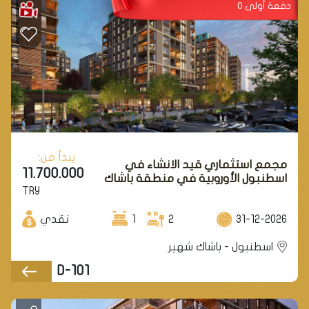
دفعة أولى 0
يبدأ من:
مجمع استثماري قيد الانشاء في
11.700.000
اسطنبول الأوروبية في منطقة باشاك
TRY
شهير.
31-12-2026
2
1
نقدي
اسطنبول - باشاك شهير
D-101