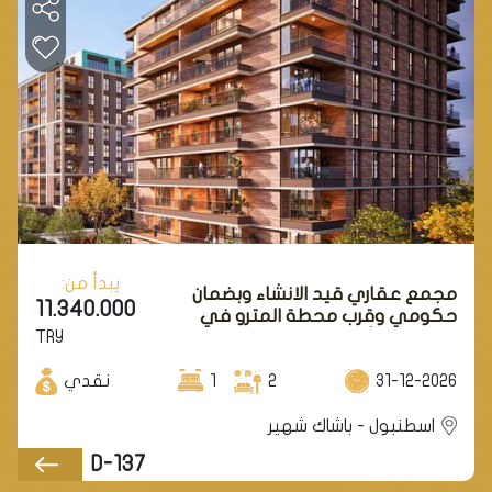
يبدأ من:
مجمع عقاري قيد الانشاء وبضمان
11.340.000
حكومي وقرب محطة المترو في
TRY
اسطنبول الأوروبية في منطقة باشاك
شهير.
31-12-2026
2
1
نقدي
اسطنبول - باشاك شهير
D-137