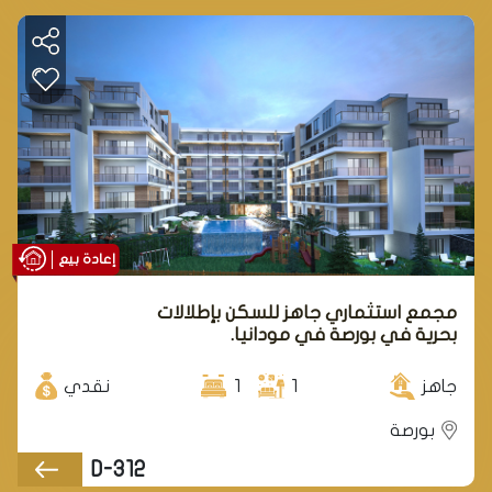
إعادة بيع
مجمع استثماري جاهز للسكن بإطلالات
بحرية في بورصة في مودانيا.
جاهز
1
1
نقدي
بورصة
D-312