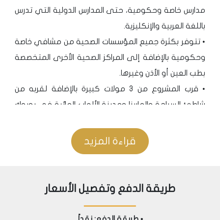
مدارس خاصة وحكومية، حتى المدارس الدولية التي تدرس
باللغة العربية والإنكليزية.
• تتوفر بكثرة جميع المؤسسات الصحية من مشافي خاصة
وحكومية بالإضافة إلى المراكز الصحية الأخرى المتخصصة
بطب العين أو الأذن وغيرها.
• قرب المشروع من 3 مولات كبيرة بالإضافة لقربه من
شاطئ السباحة والمارينا ومدينة الألعاب المائية في بويوك
تشكمجة.
قراءة المزيد
المواصلات
• يقع المشروع على بعد دقيقتين فقط من محطة
متروبوس، مما يجعل منه فرصة عقارية مهمة تجعل من
طريقة الدفع وتفصيل الأسعار
الوصول لمعظم بلديات اسطنبول (حتى الطرف الآسيوي
في منطقة كاديكوي) أمراً غاية في السهولة، مما
• طريقة الدفع: نقداً.