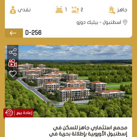
جاهز
2
1
نقدي
اسطنبول - بيليك دوزو
D-256
إعادة بيع
مجمع استثماري جاهز للسكن في
إسطنبول الأوروبية بإطلالة بحرية في