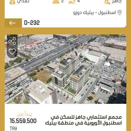
جاهز
4
2
نقدي
اسطنبول - بيليك دوزو
D-232
يبدأ من:
مجمع استثماري جاهز للسكن في
15.559.500
اسطنبول الأوروبية في منطقة بيليك
TRY
دوزو.