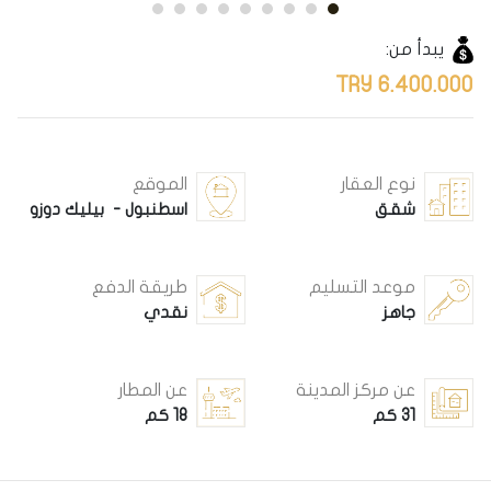
يبدأ من:
6.400.000 TRY
نوع العقار
الموقع
شقق
اسطنبول - بيليك دوزو
موعد التسليم
طريقة الدفع
جاهز
نقدي
عن مركز المدينة
عن المطار
31 كم
18 كم