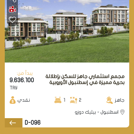
يبدأ من:
مجمع استثماري جاهز للسكن بإطلالة
9.636.100
بحرية مميزة في إسطنبول الأوروبية
TRY
في منطقة بيليك دوزو.
جاهز
2
1
نقدي
اسطنبول - بيليك دوزو
D-096