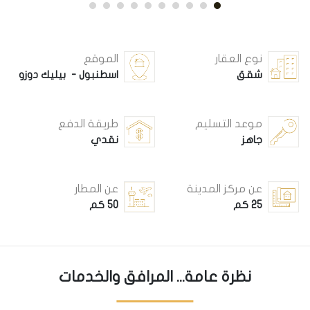
نوع العقار
الموقع
شقق
اسطنبول - بيليك دوزو
موعد التسليم
طريقة الدفع
جاهز
نقدي
عن مركز المدينة
عن المطار
25 كم
50 كم
نظرة عامة... المرافق والخدمات