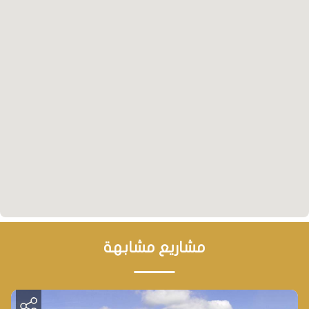
نظرة مستقبلية
استثمر في روعة العيش في قلب بيليك دوزو، حيث يقع
مشروعنا الفاخر في أرقى أحياء المنطقة. تمتّع بحياة
مترفة في شقة ذات تصميم عصري وتشطيبات راقية،
محاطًا بكافة الخدمات التي تحتاجها، من مراكز تسوق
عالمية ومستشفيات متخصصة إلى مدارس دولية
وجامعات مرموقة. بالإضافة إلى ذلك، فإن موقع المشروع
الاستراتيجي بالقرب من مارينا الباتروس يضمن لك قضاء
أوقات ممتعة والاستمتاع بجمال الطبيعة. وبفضل ارتفاع
الطلب على الإيجارات في هذه المنطقة، فإن استثمارك
مشاريع مشابهة
في هذا المشروع يضمن لك عائداً مجزياً على المدى
الطويل