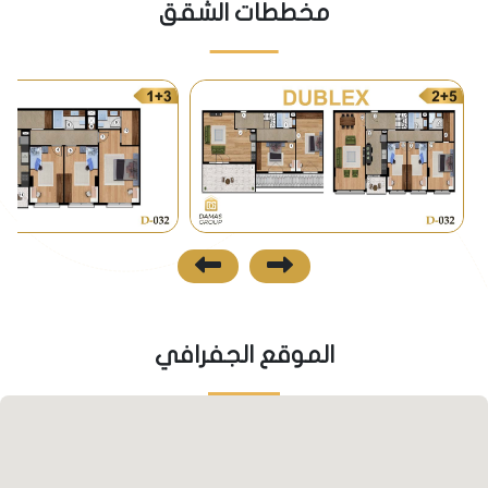
مخططات الشقق
• أقرب المدارس الدوليةإلى المشروع:
International Cambridge 1.4 km
• بالنسبة لأقرب الجامعات إلى الجامعات:
Beykent Üniversitesi 1.5 km
Istanbul Aydin University 4.7 km
• الأهم هو وجود مارينا الباتروس على بعد 3 كم فقط من
المشروع المارينا التي تحتوي على محلات ومطاعم
وممرات للمشي وغيرهامن الفعاليات.
المواصلات
الموقع الجفرافي
يتميز المشروع بخدمات مواصلات عامة ممتازة، حيث تتوافر
حافلات وميكروباصات تغطي المنطقة بكثافة، بالإضافة
إلى محطة متروبوس تبعد عنه مسافة كيلومتر واحد
فقط، مما يضمن سهولة الوصول إلى جميع أنحاء المدينة.