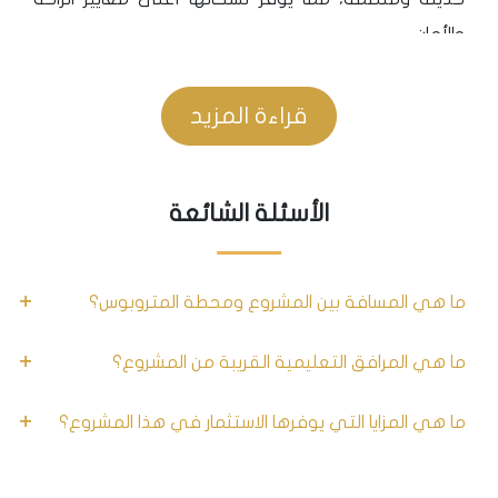
والأمان.
سهولة الوصول: تقع عدنان قهوجي على مقربة من
طريق E-5 السريع، مما يسهل الوصول إلى جميع مناطق
قراءة المزيد
إسطنبول.
المؤسسات الخدمية
الأسئلة الشائعة
• أقرب المشافى العامة والخاصة إلى المشروع:
Beylikdüzü Devlet Hastanesi 1 km
ما هي المسافة بين المشروع ومحطة المتروبوس؟
Beylikdüzü Kolan Hospital 0.5km
Medicana International Istanbul 2.7 km
ما هي المرافق التعليمية القريبة من المشروع؟
Gürpınar Hastanesi 2.6 km
ما هي المزايا التي يوفرها الاستثمار في هذا المشروع؟
• أقرب المولات والمراكز التجارية إلى المشروع:
Paradise Mall 0.5km
Perlavista Mall 1.1 km