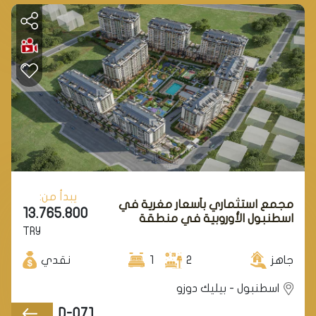
يبدأ من:
مجمع استثماري بأسعار مغرية في
13.765.800
اسطنبول الأوروبية في منطقة
TRY
بيلكدوزو.
جاهز
2
1
نقدي
اسطنبول - بيليك دوزو
D-071