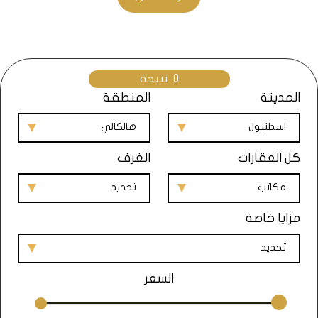
اسطنبول. تتمتع هالكالي بسهولة الوصول إلى الطرق السريعة
الرئيسية في المدينة، مثل E5 و E80 و O-7، والتي تربطها
بالمناطق الأخرى والمطار الجديد. كما أنها تقع بالقرب من بحيرة
كوتشوك شكمجة، التي ستكون مدخل قناة إسطنبول
الجديدة، وهي مشروع ضخم سيغير خريطة النقل البحري في
0
نتيجة
المنطقة.
المدينة
المنطقة
تنوع العقارات:
هالكالي تضم مجموعة متنوعة من العقارات،
من الشقق الفاخرة إلى الفيلات الواسعة، بأسعار معقولة
اسطنبول
هالكالي
وخطط دفع مرنة. تتميز العقارات في هالكالي بتصاميم عصرية
كل العقارات
الغرف
ومرافق حديثة، مثل المسابح والنوادي الرياضية والحدائق
والملاعب. كما أنها توفر إطلالات رائعة على البحيرة أو المدينة
مكاتب
تحديد
أو الغابة.
جودة الحياة:
هالكالي توفر لسكانها جودة حياة عالية، حيث
مزايا خاصة
تجمع بين الطبيعة والحداثة. تقدم هالكالي بيئة هادئة
ونظيفة، بعيدة عن الضجيج والازدحام. كما أنها تضم العديد من
تحديد
الخدمات والمرافق الاجتماعية، مثل المدارس والمستشفيات
السعر
والمولات والمطاعم والمقاهي. سواء كنت تبحث عن الراحة أو
الترفيه أو التسوق أو التعليم، ستجد ما تحتاجه في هالكالي.