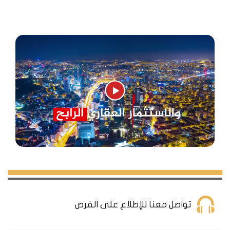
مشروع مجمع D102
يتربع المشروع على مساحة 9800 م 2، ويحتوي على 156 شقة
بنماذج عائلية فقط، 56 شقة بنظام 2+1، 48 شقة بنظام 3+1 و
52 شقة بنظام 4+1.
المشروع يحتوي على المساحات الداخلية الصافية الأكبر بين
مشاريع المنطقة كلها بالنسبة للشقق.
6500 م2 هي المساحة الخضراء في المشروع وتضم جلسات
عائلية، مسطحات مائية ومساحات خضراء للمشي والجري.
تبدأ الأسعار من 485000 دولار أمريكي لشقة 2+1
تواصل معنا للإطلاع على الفرص
طريقة الدفع : نقدا