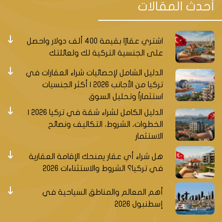
أحدث المقالات
المواصلات في منطقة هالكلي
اشتري عقارًا بقيمة 400 ألف دولار واحصل
على الجنسية التركية لك ولعائلتك
سأقدم لك ملخصاً عن ثلاثة خطوط مترو جديدة ستمر خلال
هذه المنطقة في المستقبل القريب.
الدليل الشامل لإحصائيات شراء العقارات في
تركيا من الأجانب 2026 | أكثر الجنسيات
خط مترو M9
استثماراً وتحليل السوق
خط M9 هو خط مترو يربط حي إكيتيلي مع منطقة
الدليل الكامل لشراء شقة في تركيا 2026 |
أتاكوي مروراً بمنطقة باسن اكسبريس. يتكون هذا الخط من
الخطوات، الشروط، التكاليف ونصائح
12 محطة، ويمتد لمسافة 13.4 كم. يهدف هذا الخط إلى
الاستثمار
تسهيل الوصول إلى المناطق الصناعية والتجارية والسكنية
هل شراء أي عقار يمنحك الإقامة العقارية
في هذه المناطق، وتخفيف الازدحام المروري.
في تركيا؟ الشروط والاستثناءات 2026
خط مترو M11
أهم المعالم والمناطق السياحية في
خط M11 هو خط مترو يربط محطة هالكلي مرمراي بالمطار
إسطنبول 2026
الجديد. يتكون هذا الخط من 9 محطات، ويمتد لمسافة
37.5 كم. يهدف هذا الخط إلى توفير خدمة نقل سريعة