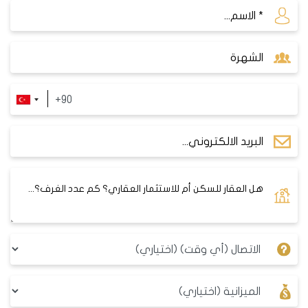
المعالم السياحية ومراكز التسوق في منطقة هالكلي
المعالم السياحية
منطقة هالكلي تحتوي على العديد من المعالم الهامة
لمدينة إسطنبول، مثل:
مسجد هالكلي
:
هو مسجد تاريخي وجميل، يعود إلى العهد
العثماني، ويتميز بمئذنته الواحدة وقبته الزرقاء ونقوشه
الفنية.
متحف هالكلي
: هو متحف ثقافي وتعليمي، يعرض
مجموعة من التحف والوثائق والصور والملابس والأدوات
المتعلقة بتاريخ وحضارة منطقة هالكلي واسطنبول.
حديقة هالكلي
:
هي حديقة عامة ومنطقة ترفيهية، تشتهر
بمناظرها الطبيعية وأشجارها وزهورها ونافوراتها. توفر الحديقة
العديد من الأنشطة والخدمات للزوار، مثل الملاهي والمقاهي