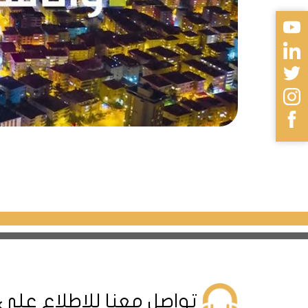
المدينة بشواطئها الجميلة وآثارها الت
وتأتي مدينة إزمير كواحدة من أكبر ا
التاريخية والثقافية. تعد ألسانجاك وك
وتلعب مدينة أنقرة دوراً اقتصادياً و
الكبرى. تعتبر تشانكايا، ينيماهالي، 
أما مدينة بورصة فهي مدينة مشهورة 
تركيا وتعتبر مناطق نيلوفر وعثمان غ
تواصل معنا للإطلاع على