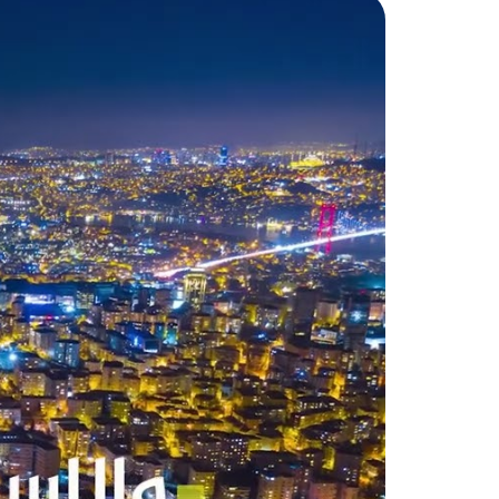
إذا كنت تفكر بشراء شقة بالتقسيط ف
فريقنا في داماس جروب العقارية لإيج
اسطنبول هي أكبر مدينة ومركز اقتصاد
بآثارها ومناطقها السياحة ومناظرها
وكاديكوي وبشيكتاش وساريير بشعبية 
أما على الساحل الجنوبي لتركيا تقع م