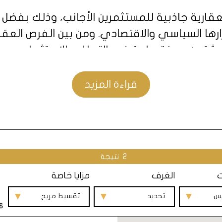
لعقارية جاذبية للمستثمرين الأجانب، وذلك بفضل 
ا السياسي والاقتصادي. ومن بين الفرص العقارية
شترين مرونة وراحة في التملك والاستثمار.
قراءة المزيد
باب التي تجعل شراء الشقق بالتقسيط في تركيا
مور القانونية المتعلقة بها. كما سنستعرض بعض
ركية.
2
نتيجة
ت
الغرف
مزايا خاصة
لماذا نشتري شقق بالتقسيط في تركيا؟
يس
تحديد
تقسيط مريح
$