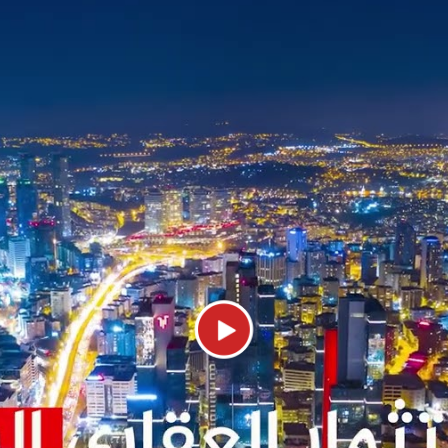
يمكن أن تكون هذه المدن والمناطق نقطة انطل
اد أفضل الفرص من عقارات البيع بالتقسيط في ت
ي في تركيا وتحتل المرتبة الأولى بالنسبة للمس
 الرائعة وأسلوب حياتها الحديث. وفي إسطنبول،
خاصة بسبب إمكاناتها العالية للعائدات.
دينة أنطاليا وتعد واحدة من الوجهات السياحية 