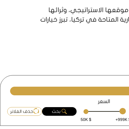
موقعها الاستراتيجي، وثرائها
 المتاحة في تركيا، تبرز خيارات
 خياراً مغرياً، وكيفية الاستفادة
 النماذج المميزة للشقق المتوفرة
السعر
بحث
حذف الفلاتر
50K $
+999K 