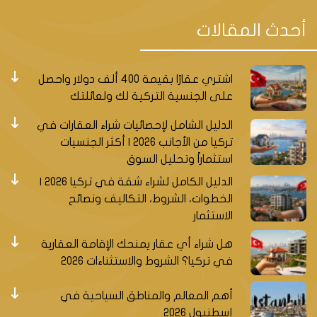
ودوسبوزيت أوتليت (Deposite Outlet) وأولمبيا بارك
أحدث المقالات
(Olimpa Alışveriş Merkezi) . تعمل هذه المراكز على تلبية
حاجات القاطنين اليومية من مأكولات وملابس وأجهزة
كهربائية والكترونية ، والتي تعود لأهم الماركات العالمية
اشتري عقارًا بقيمة 400 ألف دولار واحصل
والمحلية ، إلى جانب المطاعم بمأكولاتها المحلية
على الجنسية التركية لك ولعائلتك
والعالمية والسينما وأماكن التسلية للأطفال .
الدليل الشامل لإحصائيات شراء العقارات في
أهم الأسواق المغلقة الموجودة في باشاك شهير ، سوق
تركيا من الأجانب 2026 | أكثر الجنسيات
باشاك بازار (Başak pazar) وسوق كايا شهير (Kayaşehir
استثماراً وتحليل السوق
2
Pazar) ، تبلغ مساحة كل واحدٍ منهما حوالي (8000 م
) ،
الدليل الكامل لشراء شقة في تركيا 2026 |
حيث تقوم بتوفير معارض واسعة خاصة بالمحلات التجارية
الخطوات، الشروط، التكاليف ونصائح
التي تقدم مختلف المنتجات المحلية .
الاستثمار
عقارات للبيع في باشاك شهير اسطنبول:
هل شراء أي عقار يمنحك الإقامة العقارية
في تركيا؟ الشروط والاستثناءات 2026
كل تلك المميزات التي تتسم بها باشاك شهير ، تجعل من
الإستثمار العقاري في اسطنبول
عموماً وباشاك شهير
أهم المعالم والمناطق السياحية في
خصوصاً، فرصة فريدة لابد من استغلالها ، فالمنطقة
إسطنبول 2026