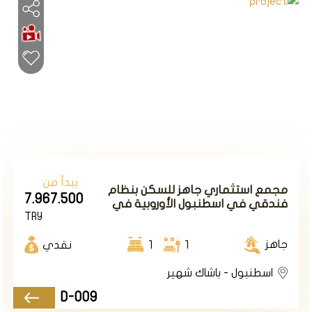
العديد من المجمعات السكنية التي تتضمن فلل فاخرة
منفصلة ومستقلة محاطة بمرافق اجتماعية راقية بأسعار
مناسبة ، حيث يبلغ متوسط سعر الفلة ما يقارب 1,500,324
ليرة.
ما يميز المشاريع في باشاك شهير هو تقديمها تسهيلات
للراغبين بالشراء ، وذلك عبر توفيرها شقق للبيع في باشاك
شهير بالتقسيط، وبالتالي تشجيع المستثمرين ودفعهم
نحوها.
المرافق العامة في باشاك شهير:
يبدأ من:
مجمع استثماري جاهز للسكن بنظام
7.967.500
فندقي في اسطنبول الأوروبية في
لقيت المرافق العامة في باشاك شهير اهتماماً كبيراً من
TRY
منطقة باشاك شهير
قبل البلدية ، فقد قامت بفتح طرق جديدة وتهيئة الأماكن
القابلة للعمران وتزويدها بالمرافق الرئيسية كالمدراس
جاهز
1
1
نقدي
والمراكز الصحية والثقافية ، إضافة إلى المنتزهات
اسطنبول - باشاك شهير
والحدائق العامة ، الأمر الذي دفع المستثمرين المحليين
D-009
والأجانب ، وخاصة الجالية العربية نحو تفضيلها على غيرها