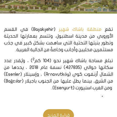
تقع
منطقة باشاك شهير
(Başakşehir) في القسم
الأوروبي من مدينة اسطنبول، وتتسم بعمارتها الحديثة
وتطور بنيتها التحتية التي ساهمت بشكل كبير في جذب
مستثمرين محليين وأجانب وخاصةً من الجالية العربية.
2
تبلغ مساحة باشاك شهير نحو (104 كم
) ، ويُقدر عدد
سكانها حوالي (427835) نسمة عام 2018 ، يحدها من
الشمال أرنفوت كوي (Arnavutköy) ، وإسينلار (Esenler)
من الشرق، بينما يطل عليها من الجنوب باجيلار (Bağcılar)
ومن الغرب اسنيورت (Esenyurt).
تم تأسيس بلدية باشاك شهير عام 2008، حيث تم فصلها
عن بلدية كتشوك تيشكميجه بعد أن كانت تابعة لها ،
وذلك سعياً منهم لتوفير الجهود نحوها وتطويرها ، لما
قراءة المزيد