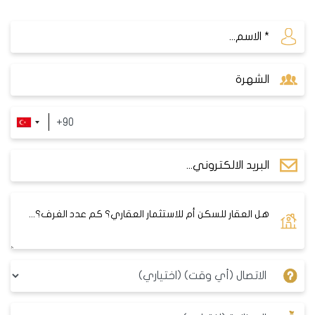
من أشهرها مسرح محسن أرطغل .
علاوةً على ذلك ، يوجد في باشاك شهير ملعبي أتاتورك
الأولمبي وباشاك شهير، حيث تتم فيهما مبارايات رياضية
هامة محلية ودولية ، بالإضافة إلى وجود عدة مراكز رياضية
تنتشر بكافة أحياء المدينة ، والتي من أهمها ، مركز
باشاك
شهير
للياقة، ومنتزه باشاك شهيرللرياضة الذي يقدم برامج
رياضية منتظمة.
المواصلات العامة في باشاك شهير:
تتميز مدينة باشاك شهير بقربها من المواصلات العامة
التي تتضمن الحافلات العامة ونظام المترو ، ففي عام
2013 تم افتتاح خط مترو (
M3
) الذي يقوم بربط باشاك
شهير بالطرف الأسيوي عبر منطقة كارتال (kartal). علاوةً
على ذلك، سيتم افتتاح مترو جديد يصل مدينة باشاك شهير
بعدة مناطق هامة، كمحمود بي (Mahmutbey) وبهجة
شهير (Bahçeşehir) و
اسنيورت
(Esenyurt).