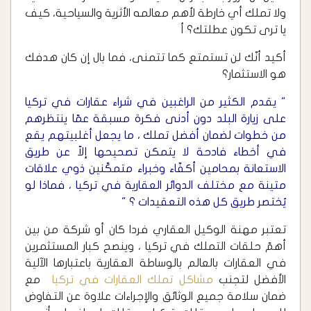
ولا تملك أي خارطة لأهم معالمه الأثرية والسياحية، كيف
يا ترى تكون عطلتك؟ أ
أكيد أنّك لن تستمتع كما تتمنى، فما بال إن كان هدفك
هو الاستثمار؟
" يقدم الكثير من الراغبين في شراء عقارات في تركيا
على زيارة البلد دون أدنى فكرة مسبقة عمّا ينتظرهم
من خطوات لضمان أفضل تملك ، ما يجعل أغلبيتهم يقع
في أخطاء فادحة لا يتمكن تصحيحها إلاّ عن طريق
الاستعانة بمحامين أكفّاء وخبراء متمكّنين ذوي علاقات
متينة مع مختلف الدوائر العقارية في تركيا ، فماذا لو
يُختصر طريق كل هذه التعقيدات ؟ "
تعتبر مهنة الوكيل العقاري فردا كان أو شركة من بين
أهمّ حلقات التملك في تركيا ، وينصح كبار المستثمرين
في العقارات بالعالم بالوساطة العقارية باعتبارها الآلية
الأفضل لتجنب
مشاكل تملك العقارات في تركيا
مع
ضمان سلامة جميع الوثائق والإجراءات علاوة عن التفاوض