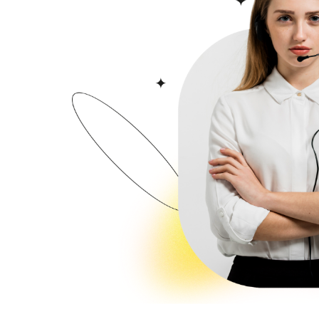
تم إنشاء المشروع على مساحة أرض 3000 متر مربع ويتألف من بناثين بإرتفاع 10 طوابق وبعدد شقق إجمالي 150 شقة من
ب