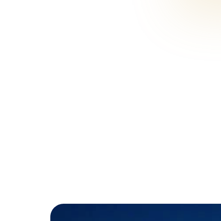
 على خليج إسطنبول.
تم إنشاء المشروع على مساحة أرض 30.500 م٢ ويتألف من 8 أبنية سكنية بعدد شقق إجمالي 597 شقة من نوع 1+1 /