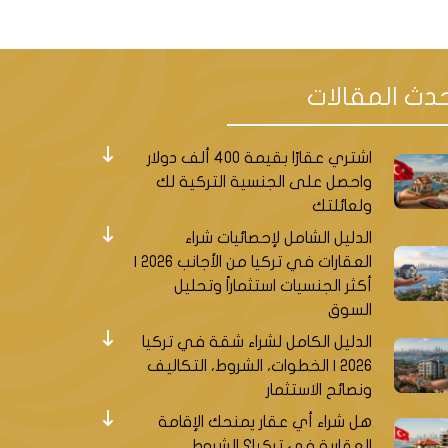
يح الصحابي الجليل أبي أيوب
صبح مزارا للمسلمين من كل أنحاء
دث المقالات
اشتري عقارًا بقيمة 400 ألف دولار
واحصل على الجنسية التركية لك
ولعائلتك
د الفتح، وهو مسجد عظيم وجميل،
الدليل الشامل لإحصائيات شراء
العقارات في تركيا من الأجانب 2026 |
أكثر الجنسيات استثماراً وتحليل
الأسلحة والدروع والزينة
السوق
ي.
الدليل الكامل لشراء شقة في تركيا
2026 | الخطوات، الشروط، التكاليف
ة رائعة من الفنون والحرف
ونصائح الاستثمار
تاريخي كان مدرسة إسلامية.
هل شراء أي عقار يمنحك الإقامة
العقارية في تركيا؟ الشروط