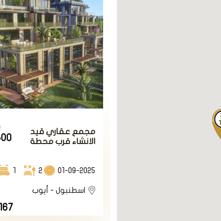
ي شهر أغسطس، ويضم العديد من الفنانين والمبدعين والمثقفين م
ثقافة والتاريخ والدين والتراث.
، ويضم العديد من الألعاب والمسابقات الرياضية، مثل كرة القدم والس
 والسباحة والدراجات والجري والمشي والتسلق والتزلج والتزحلق والتج
بر، ويضم العديد من الأنشطة والبرامج السياحية، مثل الجولات والرحل
المؤسسات والجمعيات والمنظمات المحلية والدولية المهتمة بالسياحة
ي تقام في منطقة أيوب، والتي تعكس الحياة ا
لاستمتاع بأجواء هذه المهرجانات، فلا تفوت ف
ي
مجمع عقاري قيد
لها.
500
الانشاء قرب محطة
المترو في اسطنبول
الأوروبية في منطقة
أيوب.
01-09-2025
2
1
أهم المشاريع في منطقة أيوب
اسطنبول - أيوب
167