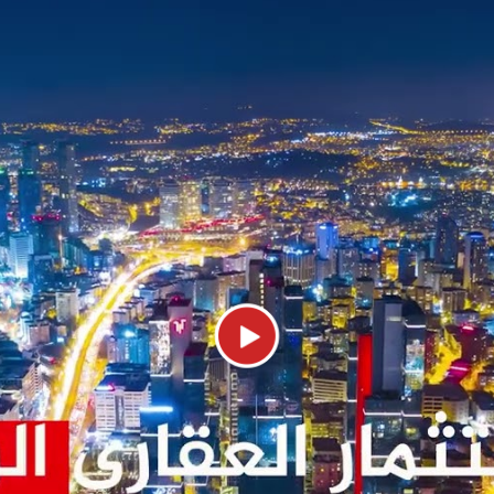
احد
اس حيث يبعد: