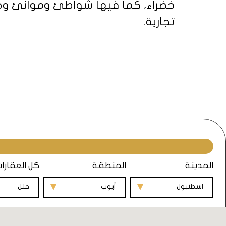
خضراء، كما فيها شواطئ وموانئ وجس
تجارية.
منطقة أيوب هي منطقة مثالية للعيش 
والحيوية، وبين الهدوء والنشاط. وتو
والميزانيات. إذا كنت تبحث عن شقة 
ومميزات.
المدينة
المنطقة
كل العقارا
منطقة أيوب هي منطقة حيوية و
والسكان، مثل:
اسطنبول
أيوب
فلل