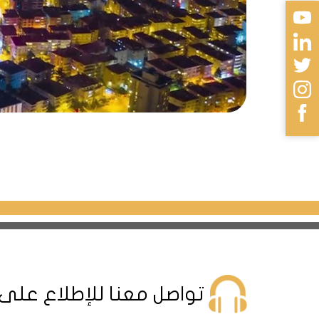
900 م عن محطة مترو M7 (مترو محمود بي مجيدية كوي).
10 كم عن ميدان تقسيم الشهير (20 دقيقة بالسيارة).
5 كم عن ميدان سلطان أيوب والتلفريك.
29 كم عن مطار اسطنبول (22 دقيقة بالسيارة).
تبدأ الأسعار في هذا المشروع من 465000 دولار أمريكي لشقة 2+1
طريقة الدفع نقدا
تواصل معنا للإطلاع على
مشروع اسطنبول damas242