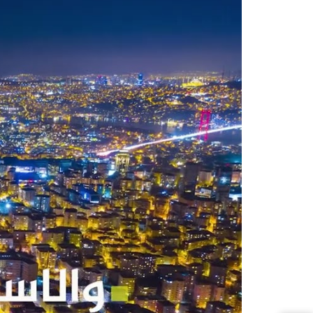
مشروع اسطنبول damas075
تم إنشاء المشروع على أرض مساحتها 3700 متر مربع متضمنة 2100م مساحات خضراء وحدائق ويتكون من برج سكني و
بلارتفاع 13 طابق يتضمن 107 شقة سكنية + 7 محلات تجاري.
أنماط الشقق المتوفرة 2+3/1+1 / 3.5+1.
يتربع المشروع على موقع مركزي حس
3 دقائق عن الطريق السريع TEM
350 م عن محطة ترام T5 (ترامفواي الخليج).
80 م عن موقف الباصات.