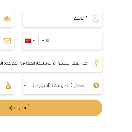
نوع
.1+5/1+3/1+2/1+1
تبدأ الأسعار في هذا المشروع من 210000 دولار أمريكي لشقة 1+1
طريقة الدفع هي 50% نقدا والباقي أقساط على 12 شهرا
أه
أرسل