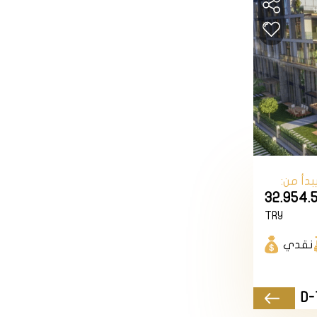
ن مختلف الجنسيات والثقافات، ويقدم العديد من
لة والطائرة واليد والتنس والجمباز والمصارعة
ديف والقفز بالمظلة والطيران بالبالون والمظلة
ات والزيارات والمعارفة والتعارف والتبادل
 والتنمية والتربية والتعليم والصحة والبيئة
لثرية والمتنوعة والمتجددة في هذه
رصة زيارة منطقة أيوب في اسطنبول،
بدأ من:
32.954.
TRY
نقدي
D-