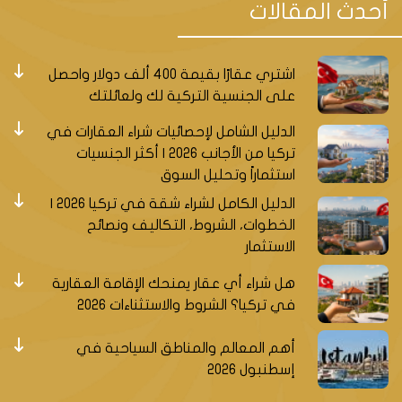
أحدث المقالات
إنظر أيضا أفضل العقارات في اسطنبول
اشتري عقارًا بقيمة 400 ألف دولار واحصل
على الجنسية التركية لك ولعائلتك
المشروع damas287
الدليل الشامل لإحصائيات شراء العقارات في
تركيا من الأجانب 2026 | أكثر الجنسيات
استثماراً وتحليل السوق
يحتوي المشروع على 77 وحدة تتوزع على بلوك واحد فقط
الدليل الكامل لشراء شقة في تركيا 2026 |
بارتفاع 25 طابق وبالاضافة الى 3 متاجر في الطبقة الارضية من
الخطوات، الشروط، التكاليف ونصائح
المشروع.
الاستثمار
تبلغ مساحة الأرض 3000م2.
هل شراء أي عقار يمنحك الإقامة العقارية
في تركيا؟ الشروط والاستثناءات 2026
تبدأ الأسعار في هذا المشروع من 268000 دولار أمريكي
لشقة 1+1
أهم المعالم والمناطق السياحية في
إسطنبول 2026
طريقة الدفع نقدا