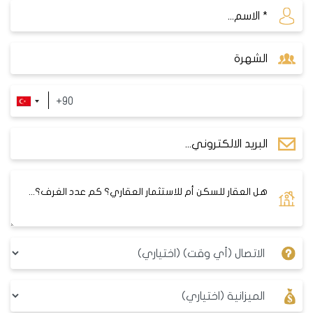
تبدأ الأسعار في هذا المشروع من 215000 دولار أمريكي
لشقة 1+1
طريقة الدفع 50% كاش والباقي أقساط على 48 شهرا
مشروع damas286
يتميز المشروع بإطلالاته البانورامية على البحر وجزر
الاميرات وقربه من محطة المترو.
حيث تم إنشائه على مساحة أرض 20.500م٢ بعدد شقق
إجمالي 884 شقة من نوع 1+1/ 2+1 / 3+1.