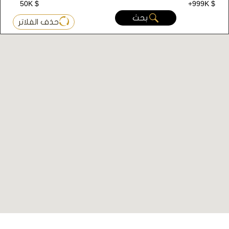
50K $
+999K $
بحث
حذف الفلاتر