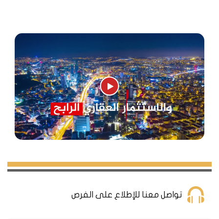
Istanbul053
يقع المشروع في منطقة Kartal ضمن القسم الأسيوي
من اسطنبول. بني المشروع على أرض تبلغ مساحتها 4500
متر
مربع، وهو مكون من بناثين، بحيث يبلغ عدد الشقق
الإجمالي فيه 156 عقار، وتتواجد فيه حالياً خيارات من
العقارات تبدأ من 1+1
وحتى 3+1، وبحيث تبدأ المساحات من 72 م2 حتى 167 م2.
تواصل معنا للإطلاع على الفرص