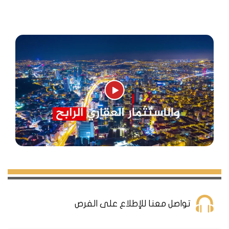
يتألف المشروع من برجين باجمالي 42 طابق وبرج مكاتب بارتفاع
36 طابق .
إجمالي عدد الوحدات في المشروع 353 وحدة تتوزع ما بين
شقة عادية وشقة ريزدانس ومكاتب وبالإضافة ل113 محل تجاري
تشكل مركز تسوق تجاري في الطبقات الارضية للمشروع .
يتألف من عدة نماذج للشقق من 1+1 حتى 4+1.
مساحة أرض المشروع 43650 متر مربع.
تشطيبات خارجية وداخلية سوبر ديلوكس.
تواصل معنا للإطلاع على الفرص
يوجد سبعة مصاعد رئيسية للاستخدام، أما مع مصاعد الخدمة
تبلغ 11 مصعد.