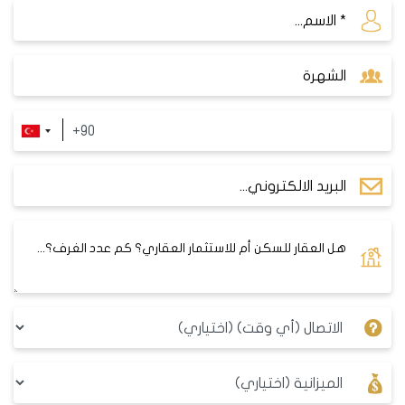
خدمة استقبال وتنظيم المؤتمرات.
جدران زجاجية عازلة للصوت.
يوجد صالة وخدمات استقبال فندقية فخمة.
أسعار الشقق في هذا المشروع تبدأ من 935000 دولار
أمريكي لشقق من نمط 2+1
طريقة الدفع هي 60% كاش والباقي أقساط على 12 شهرا
عقارات للبيع في شيشلي damas051