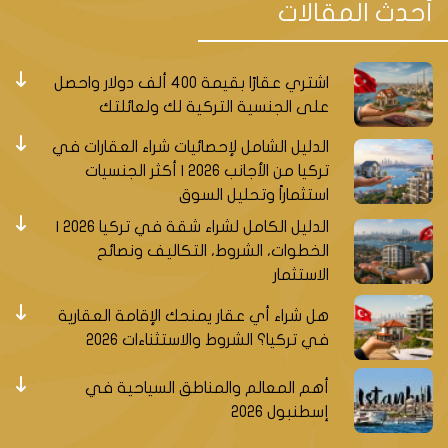
أحدث المقالات
القسم الأوروبي من اسطنبول، حيث تجتمع فيها الحياة
الاقتصادية والتجارية والسياحية والثقافية. تتميز هذه
المنطقة بموقعها الاستراتيجي على طريق الجسر الأول
اشتري عقارًا بقيمة 400 ألف دولار واحصل
على مضيق البوسفور، وبقربها من الأحياء الراقية مثل
على الجنسية التركية لك ولعائلتك
شيشلي ونيشانتاشي وبشيكتاش. كما تضم المنطقة
العديد من المعالم السياحية والمستشفيات والفنادق
الدليل الشامل لإحصائيات شراء العقارات في
والمولات التي تجذب الزوار من مختلف الأنحاء.
تركيا من الأجانب 2026 | أكثر الجنسيات
استثماراً وتحليل السوق
سحر التاريخ والجمال
:
الدليل الكامل لشراء شقة في تركيا 2026 |
الخطوات، الشروط، التكاليف ونصائح
مساجد مجيدية كوي
:
يمكن ذكر العديد من مساجد مجيدية
الاستثمار
كوي الذي يعود تاريخها إلى العهد العثماني، والذي تتميز
بطرازه المعماري الفريد وزخارفه الجميلة
هل شراء أي عقار يمنحك الإقامة العقارية
حديقة مجيدية كوي
:
مساحة خضراء واسعة للاسترخاء
في تركيا؟ الشروط والاستثناءات 2026
والاستمتاع بالمناظر الطبيعية الخلابة.
خدمات صحية متميزة
:
أهم المعالم والمناطق السياحية في
إسطنبول 2026
مستشفى
Florence Nightingale Istanbul
الذي يعد واحدا
من أفضل المستشفيات في تركيا، والذي يتمتع بسمعة