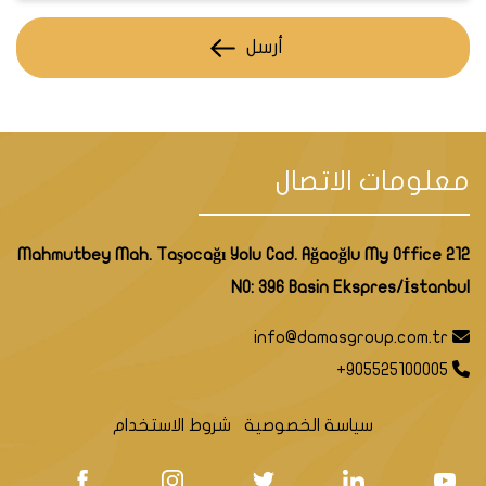
أرسل
معلومات الاتصال
Mahmutbey Mah. Taşocağı Yolu Cad. Ağaoğlu My Office 212
NO: 396 Basin Ekspres/İstanbul
info@damasgroup.com.tr
+905525100005
يتألف المشروع من برجين باجمالي 257 وحدة سكنية -58
مكتب تجاري و4مقاهي بالاضافة الى 17 محل تجاري تلبي
سياسة الخصوصية
شروط الاستخدام
حاجات
قاطني المشروع . تتوزع على 39 طابق ليكون من أعلى