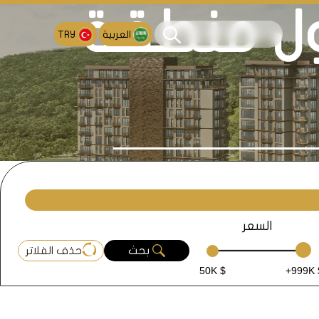
ل منطقة
العربية
TRY
السعر
بحث
حذف الفلاتر
50K $
+999K 