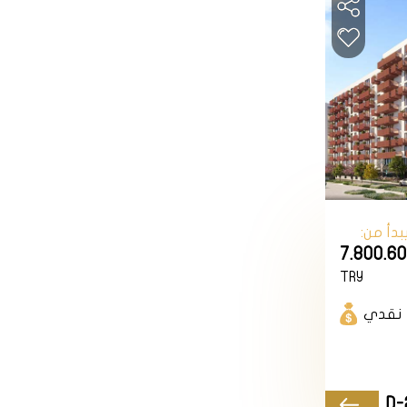
وفر جواً عائلياً ومجتمعياً
 في إسطنبول، فلا تتردد في
 في اتخاذ القرار الصحيح.
بدأ من:
7.800.6
TRY
نقدي
D-