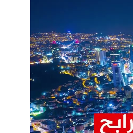
سم الأوربي من اسطنبول، بني المشروع على أرض
مساحتها 50000 متر مربع، وهو مكون من 5 أبنية، بحيث يبلغ عدد الشقق الإجمالي فيه 413 عقار، ويتوفر فيه حالياً