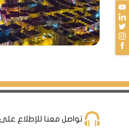
طريقة الدفع هي 60% نقدا ويدفع الباقي أقساط على 8 أشهر
شقق للبيع في أتاكنت damas160
تواصل معنا للإطلاع على