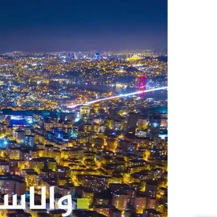
تبلغ
خيارات من
العقارات تبدأ من 1+1 وحتى 4+1، وبحيث تبدأ المساحات من 75 م2 حتى 217 م2
تبدأ الأسعار في هذا المشروع من 340000 دولار امريكي لشقة 1+1