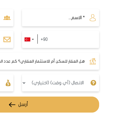
مشروع سكني إستثماري بجانب قناة إس
شقة
من نوع 1+2/1+1 / 3+4/1+1.
أرسل
يملك المشروع العديد من المميزات وم