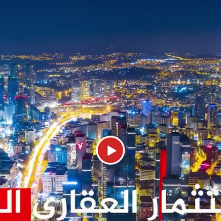
يقع المشروع في بلدية Kucukcekmece في منطقة أتاكنت في الق