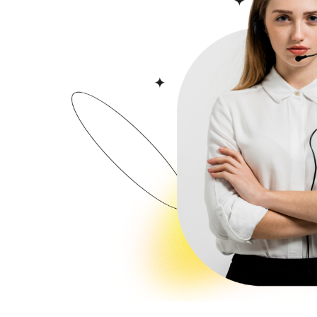
حيث تم إنشائه على مساحة أرض 550.000م٢ ويتألف من 137 وحدة سكنية بإرتفاع 5 طوابق وبعدد شقق إجمالي 2280