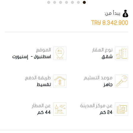
يبدأ من:
8.342.900 TRY
نوع العقار
الموقع
شقق
اسطنبول - إسنيورت
موعد التسليم
طريقة الدفع
جاهز
تقسيط
عن مركز المدينة
عن المطار
24 كم
44 كم