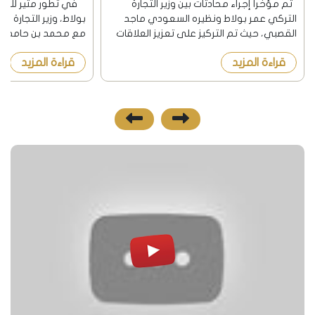
تم مؤخراً إجراء محادثات بين وزير التجارة
في تطور مثير للتعاو
التركي عمر بولاط ونظيره السعودي ماجد
بولاط، وزير التجارة ا
القصبي، حيث تم التركيز على تعزيز العلاقات
مع محمد بن حامد بن ق
التجارية والاقتصادية بين البلدين. العلاقات
والصناعة القطري. تناو
قراءة المزيد
قراءة المزيد
التجارية بين تركيا والسعودية 2026 التوا...
اتفاقية الشراكة الاقتصا