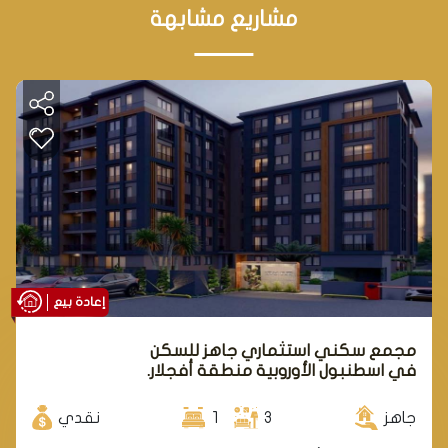
نظرة مستقبلية
مشاريع مشابهة
"استثمر في المستقبل في قلب إسطنبول النابضة
بالحياة"
يقع مشروعنا الاستثنائي في إحدى أرقى المناطق في
إسطنبول، والتي تشهد تطوراً هائلاً بفضل مشروع قناة
إسطنبول العملاق. هذا المشروع الاستراتيجي سيعزز مكانة
إسطنبول كمركز اقتصادي عالمي ويجذب استثمارات
ضخمة من جميع أنحاء العالم.
إعادة بيع
استثمر الآن في مشروعنا، وكن جزءًا من هذه التحولات
مجمع سكني استثماري جاهز للسكن
في اسطنبول الأوروبية منطقة أفجلار.
الهامة. استمتع ب:
جاهز
3
1
نقدي
موقع استراتيجي: يقع المشروع في قلب المنطقة التي