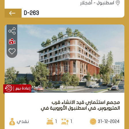
اسطنبول - أفجلار
ستشهد أكبر التغيرات والتطورات في إسطنبول.
D-263
فرص استثمارية واعدة: استثمر في عقار واعد في منطقة
ستشهد ارتفاعًا كبيرًا في قيمتها العقارية في المستقبل
القريب.
بيئة حيوية: استمتع بالعيش في منطقة نابضة بالحياة،
مليئة بالخدمات والمرافق الحديثة.
مستقبل مشرق: كن جزءًا من قصة نجاح إسطنبول، واستثمر
في مستقبل أجيال قادمة.
لا تفوت فرصة الاستثمار في هذا المشروع الفريد، واحجز
إعادة بيع
وحدتك الآن!
مجمع استثماري قيد الانشاء قرب
المتروبوس، في اسطنبول الأوروبية في
منطقة أفجلار.
31-12-2024
1
1
نقدي