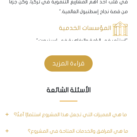
في قلب أحد أهم المشاريع التنموية في تركيا، وكن جزءًا
من قصة نجاح إسطنبول العالمية."
المؤسسات الخدمية
"استثمر في الراحة والرفاهية في إسينيورت"
لا يقتصر تميز هذا المشروع على موقعه الاستراتيجي
قراءة المزيد
وسهولة الوصول إليه فحسب، بل يمتد ليشمل مجموعة
واسعة من المرافق والخدمات التي تلبي احتياجاتك
الأسئلة الشائعة
واحتياجات عائلتك.
عالم من التسوق والترفيه: يقع المشروع على مقربة من
ما هي المميزات التي تجعل هذا المشروع استثمارًا آمنًا؟
أكبر المولات في المنطقة، مثل مول توريوم 1.1 كيلو متر،
مول باليجان أفجلار 2.6 كيلو متر، ومول مرمرة 4.4 كيلو
ما هي المرافق والخدمات المتاحة في المشروع؟