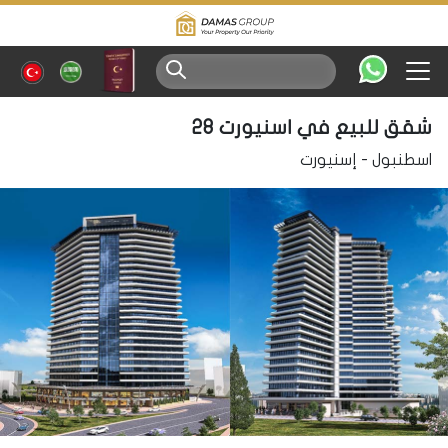
شقق للبيع في اسنيورت 28
اسطنبول
-
إسنيورت