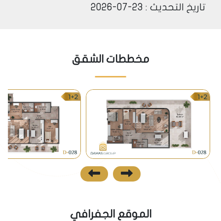
يوفر لك مسارات مخصصة للجري والمشي 5 كيلو متر،
تاريخ التحديث : 23-07-2026
بالإضافة إلى مجموعة متنوعة من المقاهي والمطاعم.
استثمر الآن في مشروعنا الفريد، وتمتع بحياة مريحة
وعصرية في قلب إسينيورت.
مخططات الشقق
المواصلات
"استثمر في المستقبل في إسينيورت: مشروع عقاري
متكامل المواصلات"
يقع هذا المشروع الاستثنائي في قلب إسينيورت، إحدى
أسرع المناطق نموًا في إسطنبول. يتميز بوصوله المباشر
إلى شبكة المواصلات العامة، مما يجعله خيارًا مثاليًا
للسكن والاستثمار.
الموقع الجفرافي