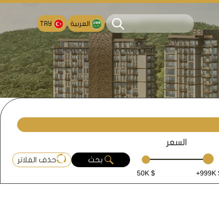
العربية
TRY
السعر
بحث
حذف الفلاتر
50K $
+999K 