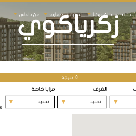
رئيسية
عقارات تركيا
المدونة العقارية
عن داماس
زكرياكوي
0
نتيجة
ت
الغرف
مزايا خاصة
تحديد
تحديد
$