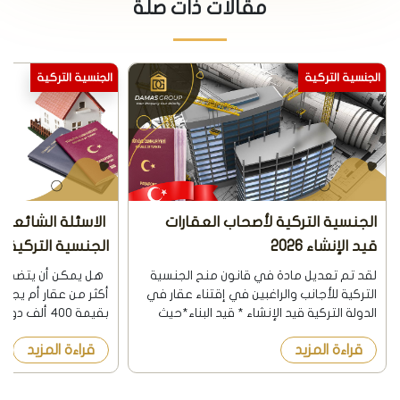
مقالات ذات صلة
الجنسية التركية
الجنسية التركية
الجنسية التركية لأصحاب العقارات
الاسئلة الشائعة 
قيد الإنشاء 2026
الجنسية التركية م
العقاري 2026
لقد تم تعديل مادة في قانون منح الجنسية
التركية للأجانب والراغبين في إقتناء عقار في
أكثر من عقار أم يجب إم
الدولة التركية قيد الإنشاء * قيد البناء*حيث
بقيمة 400 ألف
نشرت الجريدة الرسمية في تركيا بتاريخ
قراءة المزيد
قراءة المزيد
8/12/2018 هذا التعديل. اشترطت المادة
ألف دولار. هل القرار ا
السابقة أن يكون ال...