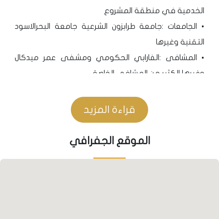
الخدمية في منطقة المشروع
• الجامعات :جامعة طرابزون الشرعية جامعة البحرالاسود
التقنية وغيرها
• المشافى :الفارابي الحكومي ومشفى عمر ميدكال
وغيرها الكثير من المشافى الخاصة.
• امامراكز التسوق فتتوسط منطقة المشروع مول جواهر
الشهير ومول فوروم.
قراءة المزيد
المواصلات
الموقع الجفرافي
• قرب المشروع من الطريق الساحلي يعني توفر العديد من
خطوط النقل العامة الحكومية كالباصات ونحوها والتي
تربط كافة مناطق طرابزون ببعضها
• بالاضافة الى توفر العديد من الميني باص الخاصة وتالتي
تقدم خدماتها بشكل مكافئ لطرق النقل العامة.