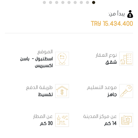
يبدأ من:
15.434.400 TRY
الموقع
نوع العقار
اسطنبول - باسن
شقق
اكسبريس
موعد التسليم
طريقة الدفع
جاهز
تقسيط
عن مركز المدينة
عن المطار
14 كم
30 كم