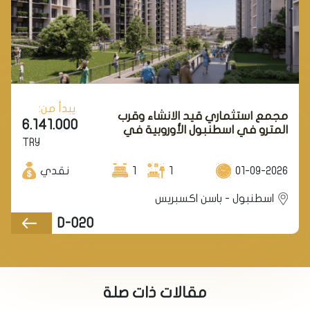
يبدأ من:
مجمع استثماري قيد الانشاء وقرب
6.141.000
المترو في اسطنبول الأوروبية في
TRY
منطقة بغجلار .
01-09-2026
1
1
نقدي
اسطنبول - باسن اكسبريس
D-020
مقالات ذات صلة