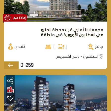
إعادة بيع
مجمع استثماري قرب محطة المترو
في اسطنبول الأوروبية في منطقة
باسن اكسبريس.
جاهز
1
1
نقدي
اسطنبول - باسن اكسبريس
D-259