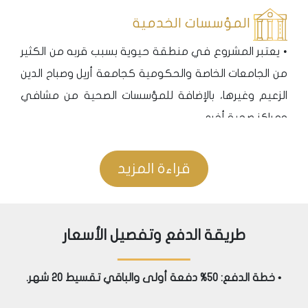
المؤسسات الخدمية
• يعتبر المشروع في منطقة حيوية بسبب قربه من الكثير
من الجامعات الخاصة والحكومية كجامعة أريل وصباح الدين
الزعيم وغيرها، بالإضافة للمؤسسات الصحية من مشافي
ومراكز صحية أخرى.
• قربه من مول 212، مول ستار سيتي ومول غونيشلي بارك
بالاضافة لقربه من منتزه فلوريا نتيجة قربه من المطار.
قراءة المزيد
المواصلات
• يبعد المشروع مسافة 15 دقيقة فقط سيراً على الأقدام
طريقة الدفع وتفصيل الأسعار
من محطة مستقبلية يتم إنشاؤها الآن من ان تكون جاهزة
مع انتهاء المشروع تصل منطقة يني بوسنا عند محطة
• خطة الدفع: 50% دفعة أولى والباقي تقسيط 20 شهر.
المترو والمترو باص بمول أوف اسطنبول، مما يضفى على