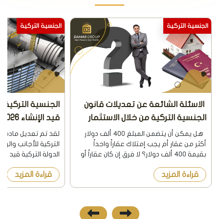
الجنسية التركية
الجنسية التركية
الاسئلة الشائعة عن تعديلات قانون
الجنسية التركية 
الجنسية التركية من خلال الاستثمار
قيد الإنشاء 2026
العقاري 2026
هل يمكن أن يتضمن المبلغ 400 ألف دولار
لقد تم تعديل مادة ف
أكثر من عقار أم يجب إمتلاك عقاراً واحداً
التركية للأجانب والرا
بقيمة 400 ألف دولار؟ لا فرق إن كان عقاراً أو
الدولة التركية قيد الإ
عدة عقارات بشرط أن يكون كامل السعر 400
نشرت الجريدة الرسمية
قراءة المزيد
قراءة المزيد
ألف دولار. هل القرار الجديد خاص ...
8/12/2018 هذا 
السابقة أن يكون ال...