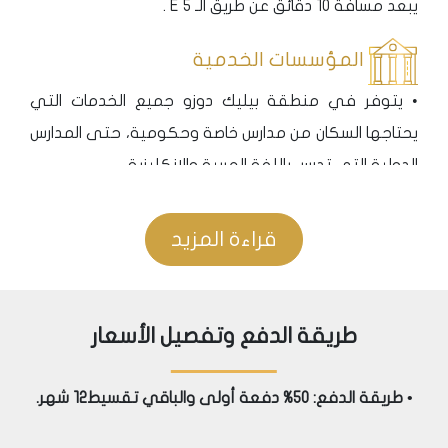
يبعد مسافة 10 دقائق عن طريق الـ E 5 .
المؤسسات الخدمية
• يتوفر في منطقة بيليك دوزو جميع الخدمات التي
يحتاجها السكان من مدارس خاصة وحكومية، حتى المدارس
الدولية التي تدرس باللغة العربية والإنكليزية،
• تتوفر بكثرة جميع المؤسسات الصحية من مشافي خاصة
وحكومية بالإضافة إلى المراكز الصحية الأخرى،
قراءة المزيد
• قرب المشروع من ثلاث مراكز تسوق كبيرة موجودة حالياً:
مرمرة مول وبيرلافيستا والتوريوم،
طريقة الدفع وتفصيل الأسعار
المواصلات
• يبعد المشروع مسافة عشرة دقائق فقط عن محطة
• طريقة الدفع: 50% دفعة أولى والباقي تقسيط12 شهر.
المتروباص الذي يربط المنطقة بجميع مناطق اسطنبول