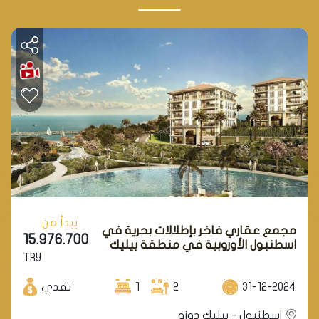
يبدأ من:
مجمع عقاري فاخر بإطلالات بحرية في
15.976.700
اسطنبول الأوروبية في منطقة بيليك
TRY
دوزو.
31-12-2024
2
1
نقدي
اسطنبول - بيليك دوزو