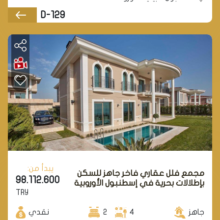
D-129
يبدأ من:
مجمع فلل عقاري فاخر جاهز للسكن
98.112.600
بإطلالات بحرية في إسطنبول الأوروبية
TRY
في منطقة بيليك دوزو.
جاهز
4
2
نقدي