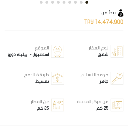
يبدأ من:
14.474.900 TRY
نوع العقار
الموقع
شقق
اسطنبول - بيليك دوزو
موعد التسليم
طريقة الدفع
جاهز
تقسيط
عن مركز المدينة
عن المطار
25 كم
25 كم