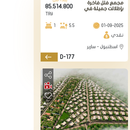
مجمع فلل فاخرة
85.514.800
بإطلالت جميلة في
TRY
اسطنبول الأوروبية في
منطقة زكرياكوي.
1
5.5
01-09-2025
نقدي
اسطنبول - سارير
D-177