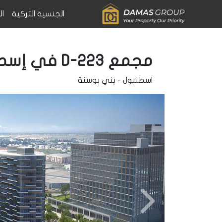
الجنسية التركية
ال
مجمع D-223 في إسطنبول
اسطنبول
-
يني بوسنة