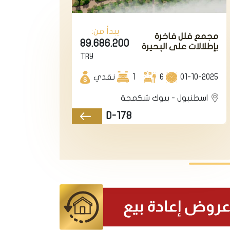
يبدأ من:
مجمع فلل فاخرة
89.686.200
بإطلالات على البحيرة
TRY
في اسطنبول الأوروبية
منطقة بيوك شكمجة.
01-10-2025
6
1
نقدي
اسطنبول - بيوك شكمجة
D-178