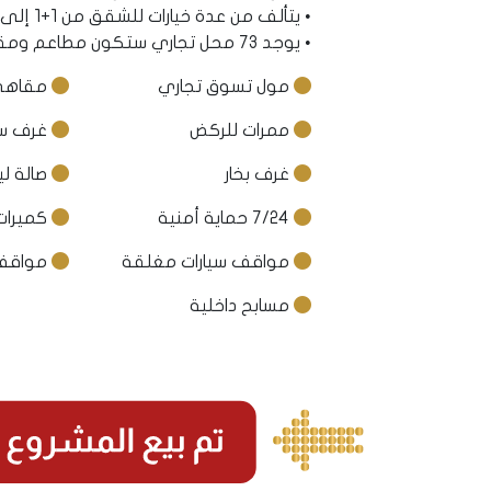
• يتألف من عدة خيارات للشقق من 1+1 إلى 1+2.
• يوجد 73 محل تجاري ستكون مطاعم ومقاهي ومحلات بماركات عالمية.
مول تسوق تجاري
مقاهي
ممرات للركض
غرف سا
غرف بخار
صالة لي
7/24 حماية أمنية
كميرات
مواقف سيارات مغلقة
مواقف 
مسابح داخلية