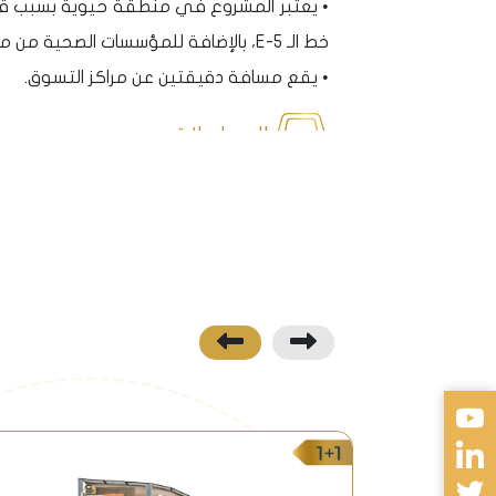
• يعتبر المشروع في منطقة حيوية بسبب قرب
خط الـ E-5، بالإضافة للمؤسسات الصحية من مشافي كمشفى اتاكوي ومشفى باكركوي ومراكز صحية أخرى.
• يقع مسافة دقيقتين عن مراكز التسوق.
المواصلات
• يق
للطرف الاسيوي ومناطق تقسيم ومجيدية كوي، 
نظرة مستقبلية
• مشروع الذي يعتبر مجاور لخطوط المترو 
يتطور اكثر واكثر مع مرور كل عام بشبكة موا