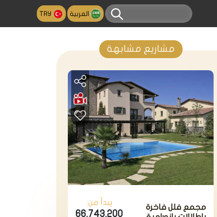
العربية
TRY
مشاريع مشابهة
يبدأ من:
مجمع فلل فاخرة
66.743.200
بإطلالات بانورامية