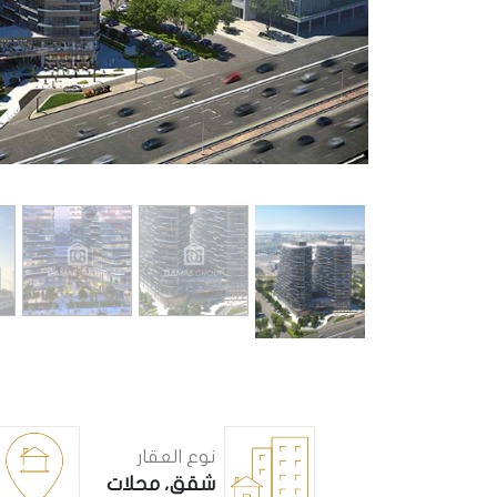
نوع العقار
شقق، محلات