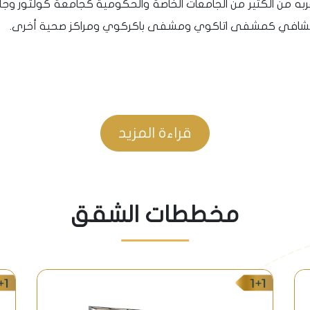
ه من الكثير من الجامعات الخاصة والحكومية كجامعة كولتور وجام
ع تماماً جانب محطة المتروبوس E-5 بالإضافة الى مترو الانفاق الذي يربط بين مطار اتا
قراءة المزيد
بالإضافة لتوفر الباصات بكثرة.
والمترو بوس، يوفر سهولة المواصلات في اقصر وقت لأهم نقاط ا
مخططات الشقق
صلاته ومشاريعه السكنية ومراكز العمل والفنادق وميادين المعارض و