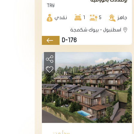
TRY
جميلة على البحيرة
ضمن أرقى مناطق
جاهز
5
بيوك تشكمجا.
1
نقدي
اسطنبول - بيوك شكمجة
D-176
يبدأ من: