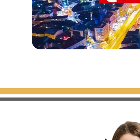
1+2, 1+3
أنواع الشقق
1+2, 1+3, 1+4