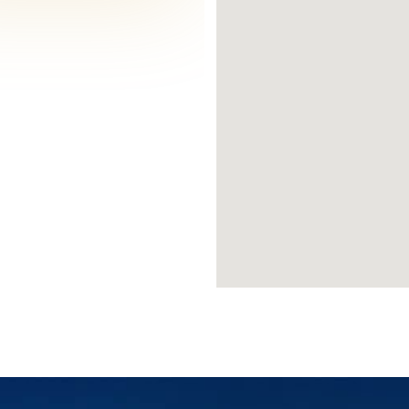
خطة الدفع
50% دفعة أولى و تقسيط 24 شهر