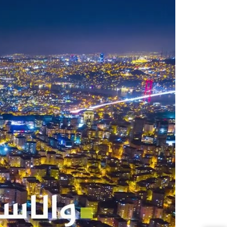
يشكل المشروع فرصة استثمارية رائعة
وازدهاراً عمرانياً وتجذب إليها الكثير
التركية للمنطقة والواضح من خلال الن
قناة مائية في اسطنبول.
مجمع D-267 في اسطنبول:
موعد التسليم