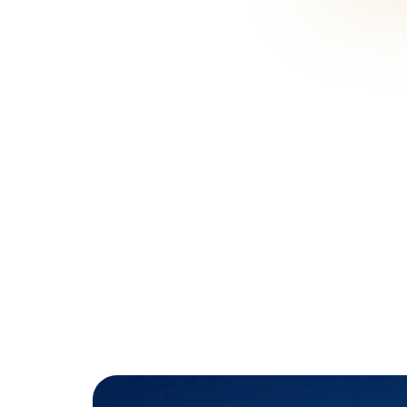
أنواع الشقق
1+1, 1+2, 1+3
يقع ضمن منطقة باغجلار بفترة زمنية لا تتجاوز 5 دقائق تفصله عن طريق باسن إكسبريس ويتألف من 3 أبنية سكنية بعدد