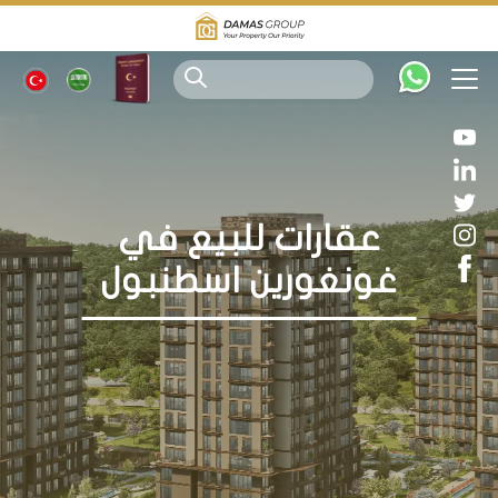
عقارات للبيع في
غونغورين اسطنبول