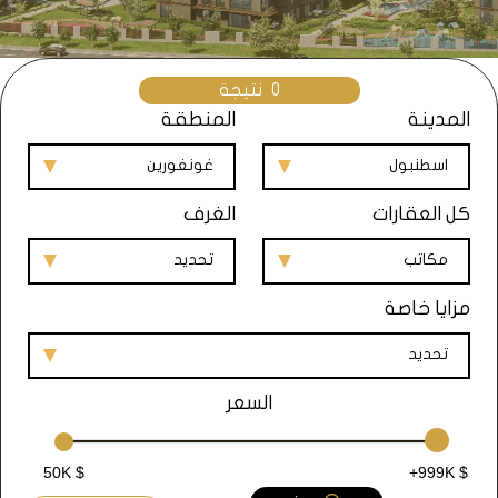
0
نتيجة
المدينة
المنطقة
اسطنبول
غونغورين
كل العقارات
الغرف
مكاتب
تحديد
مزايا خاصة
تحديد
السعر
50K $
+999K $