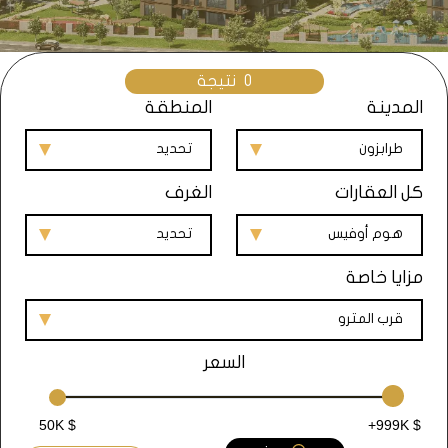
0
نتيجة
المدينة
المنطقة
طرابزون
تحديد
كل العقارات
الغرف
هوم أوفيس
تحديد
مزايا خاصة
قرب المترو
السعر
50K $
+999K $