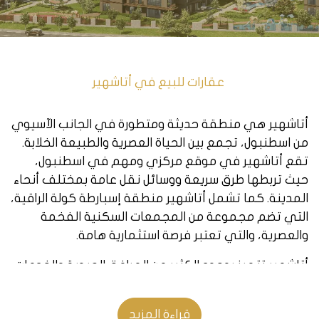
عقارات للبيع في أتاشهير
أتاشهير هي منطقة حديثة ومتطورة في الجانب الآسيوي
من اسطنبول، تجمع بين الحياة العصرية والطبيعة الخلابة.
تقع أتاشهير في موقع مركزي ومهم في اسطنبول،
حيث تربطها طرق سريعة ووسائل نقل عامة بمختلف أنحاء
المدينة. كما تشمل أتاشهير منطقة إسبارطة كولة الراقية،
التي تضم مجموعة من المجمعات السكنية الفخمة
والعصرية، والتي تعتبر فرصة استثمارية هامة.
أتاشهير تتميز بوجود الكثير من المرافق الحيوية والخدمات،
مثل المستشفيات والمدارس والجامعات والمولات
والحدائق والمتاحف. كما وتضم المنطقة مركزاً مهماً
قراءة المزيد