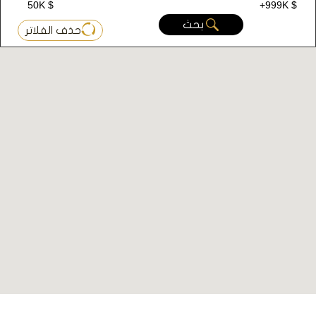
50K $
+999K $
يحتوي البناء الأول A على 72 شقة من نوع 1+2/1+1 / 3+1,
بحث
حذف الفلاتر
و42 مكتب تجاري.
أما البناء الثاني B مخصص للمكاتب التجارية فقط
بمساحات مختلفة.
تبدأ الأسعار لشقة 1+1 من 559000 دولار امركي
طريقة الدفع:
50% كاش والباقي أقساط على 12 شهرا
أهم المعالم السياحية والمولات والفنادق في اتاشهير
منطقة أتاشهير تضم العديد من المعالم السياحية