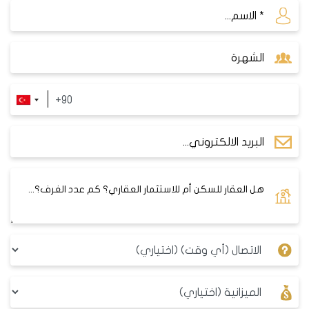
مطعماً وباراً ومركزاً للياقة البدنية وموقف سيارات.
مراكز التسوق
منطقة أتاشهير تتميز بتوفر عدة وسائل نقل عامة تربطها
بباقي مناطق اسطنبول، ومنها:
مول
Brandium AVM
: هو مول عصري ومتنوع، يقدم
مجموعة من الماركات العالمية والمحلية في مجالات الموضة
والجمال والإلكترونيات والمنزل. كما يضم المول مطاعم
ومقاهي ومنطقة ألعاب للأطفال ومسرحاً.
مول
Palladium AVM
: هو مول متوسط الحجم، يقدم مجموعة
من المتاجر والمطاعم والمقاهي، بالإضافة إلى سينما ومنتزه
ألعاب ومسجد. يتميز المول بتصميمه الداخلي الأنيق والمريح.
مول
Watergarden AVM
: هو مول كبير ويقدم عروض النوافير
المائية ، يقدم مجموعة من المتاجر والمطاعم والمقاهي،
بالإضافة إلى سوبر ماركت كارفور الشهير. يتميز المول بموقعه
الممتاز وسهولة الوصول إليه.