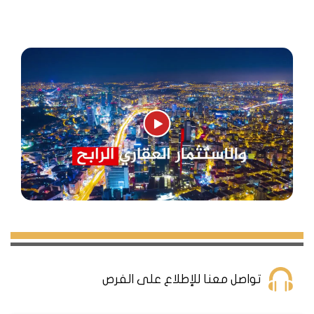
والثقافية والترفيهية، مثل:
حديقة أتاشهير
: هي حديقة كبيرة وجميلة، تشتهر
بمسطحاتها المائية وشلالاتها الصناعية ومساحاتها الخضراء
الواسعة. توفر الحديقة العديد من المرافق الاجتماعية والرياضية
والتعليمية للزوار، مثل المسابح والنوادي والمكتبات والمسارح.
الفنادق
منطقة أتاشهير تتمتع بوجود الكثير من الفنادق الفاخرة
والمريحة، التي تلبي احتياجات وميزانيات السياح
المختلفة. من بين هذه الفنادق، نذكر:
Istanbul Marriott Hotel Asial
هو فندق 5نجوم، يقع بالقرب
من مركز التمويل الدولي، ويوفر غرفاً وأجنحة مريحة وعصرية.
كما يضم الفندق مطعماً وباراً ومركزاً للياقة البدنية ومركزاً لرجال
الأعمال وقاعة احتفالات.
Radisson Blu Hotel
: هو فندق ثلاث نجوم، يقع على بعد
تواصل معنا للإطلاع على الفرص
مسافة قصيرة من مركز مرمرة بارك، ويوفر غرفاً وأجنحة عملية
ومناسبة للمسافرين بغرض العمل أو الترفيه. كما يضم الفندق