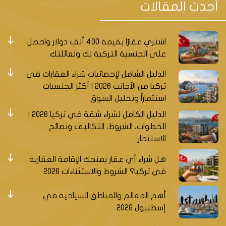
أحدث المقالات
للمحلات المتواجدة في الشوارع. تتميز العقارات التجارية
في أتاشهير بموقعها الممتاز وجودتها العالية ومرافقها
المتكاملة. كما تضم المنطقة مركزاً مهماً للعمل
اشتري عقارًا بقيمة 400 ألف دولار واحصل
والأعمال، وهو المركز التمويل الدولي، ما يجعلها واحدة
على الجنسية التركية لك ولعائلتك
من أكبر المراكز المالية في اسطنبول.
الدليل الشامل لإحصائيات شراء العقارات في
الأسعار والاستثمار
تركيا من الأجانب 2026 | أكثر الجنسيات
استثماراً وتحليل السوق
يتراوح سعر المتر المربع في أتاشهير بين 1200 دولار
أمريكي إلى
2200 دولار أمريكي،
وهو ما يعتبر معقولاً
الدليل الكامل لشراء شقة في تركيا 2026 |
الخطوات، الشروط، التكاليف ونصائح
مقارنة بالمناطق الأخرى في اسطنبول. تتميز منطقة
الاستثمار
أتاشهير بالعديد من المزايا التي تجعلها أكثر طلبًا
وأسعارها أعلى، مثل موقعها الاستراتيجي ووسائل النقل
هل شراء أي عقار يمنحك الإقامة العقارية
العامة والمرافق الحيوية والخدمات. كما تشهد المنطقة
في تركيا؟ الشروط والاستثناءات 2026
نمواً مستمراً وتطوراً، خاصة مع إنشاء مشروع المدينة
المالية، ما يجعلها فرصة استثمارية لا تفوت للمستثمرين
أهم المعالم والمناطق السياحية في
الذين يبحثون عن مشروع ناجح ومربح في اسطنبول.
إسطنبول 2026