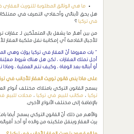
ما هي الوثائق المطلوبة للتوريث العقاري ف
هل يحق لأبنائي وأحفادي التصرف في ممتلكات
في تركيا
؟
من بين أهمّ ما يشغل بال المتملّكين لـ عقارات ت
للأجيال القادمة أي إمكانية نقل ملكية العقار للأ
" بات معروفا أنّ العقار في تركيا يورّث وهي الم
أجل تملك العقارات ، لكن هل هناك شروط معيّنة 
أو أبنائه بعد الوفاة ، وكيف تتم العملية ، وماذا 
على ماذا ينص قانون توريث العقار للأجانب في تركي
يسمح القانون التركي بامتلاك مختلف أنواع العق
تركيا
،
مكاتب للبيع في تركيا
،
محلات للبيع في
بالإضافة إلى مختلف الأنواع الأخرى.
والأهم من ذلك أنّ القانون التركي يسمح أيضا بامت
يرث العقار وينقل ملكيته من والده أو أحد أقربائه
ما المقصود بتوريث العقار للأجانب في تركيا ؟