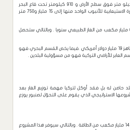
يبلغ طول المشروع ألف و117 كيلو متر ( 260 كيلو متر فوق سطح الأرض و 910 كيلومتر تحت قاع البحر
الأسود ) ويتألف المشروع من 4 أنابيب تصل القدرة الاستيعابية للأنبوب الواحد منها إلى 15 مليار و750 متر
من المتوقع أن هذا المشروع سيضخ ما يقارب 63 مليار مكعب من الغاز الطبيعي سنويا . وبالتالي ستحصل
أما عن الكلفة الإجمالية للمشروع فقد تبلغ ما يناهز 19 مليار دولار أمريكي .فيما يخص القسم البحري فهو
م العابر للأراضي التركية فهو من مسؤولية البلدين .
د حاضن له بل فقد أوكل لتركيا مهمة توزيع الغار بعد
روعها الاستراتيجي الذي يقوم على التحوّل لصنبور يوزع
على ضوء هذا المشروع أصبح لتركيا فرصة توفير 14 مليار مكعب من الطاقة . وبالتالي سيوفر هذا المشروع