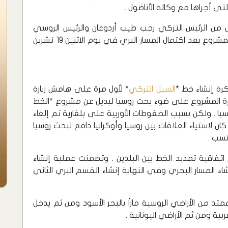
تي أجراها مع وكالة الأناضول .
كل من الرئيس التركي رجب طيب أردوغان والرئيس الروسي
فلاديمير بوتين إلى حفل افتتاح المسار البحري للمشروع بعد اكتمال المسار البري في يوم الاثنين 19 تشرين
السيل التركي
* لأول مرة على هامش زيارة
كرة المشروع على ضوء بحث روسيا لبديل عن مشروع *الخط
يا . ولكن بسبب الضغوطات الأوربية على بلغارية تم إلغاء
 لاستياء العلاقات بين روسيا وأوكرانيا دافع لبحث روسيا
نسب .
الأول \ أكتوبر عام 2016 تم إبرام اتفاقية تمديد الخط بين البلدين . وتضمنت عملية إنشاء
اء المسار البحري وفي النهاية إنشاء القسم البري الثاني
تد من الأراضي الروسية ماراً بالبحر الأسود ومن ثم يدخل
ربية ومن ثم الأراضي اليونانية .