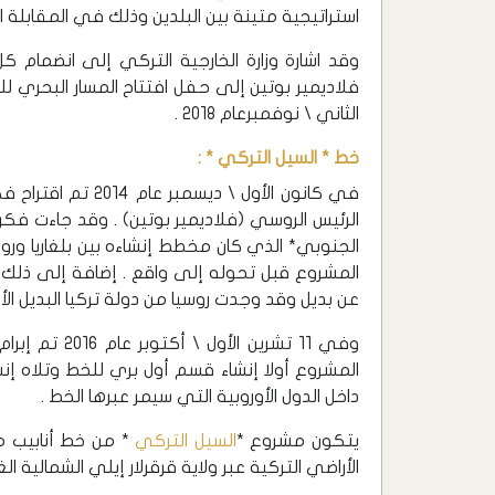
استراتيجية متينة بين البلدين وذلك في المقابلة ال
وقد اشارة وزارة الخارجية التركي إلى انضمام 
الثاني \ نوفمبرعام 2018 .
خط * السيل التركي * :
في كانون الأول \ ديسمبر عام 2014 تم اقتراح فكرة إنشاء خط *
الرئيس الروسي (فلاديمير بوتين) . وقد جاءت ف
الجنوبي* الذي كان مخطط إنشاءه بين بلغاريا وروس
المشروع قبل تحوله إلى واقع . إضافة إلى ذلك كان
عن بديل وقد وجدت روسيا من دولة تركيا البديل الأ
وفي 11 تشرين 
المشروع أولا إنشاء قسم أول بري للخط وتلاه إنش
داخل الدول الأوروبية التي سيمر عبرها الخط .
يتكون مشروع *
السيل التركي
* من خط أنابيب مم
الأراضي التركية عبر ولاية قرقرلار إيلي الشمالية الغ