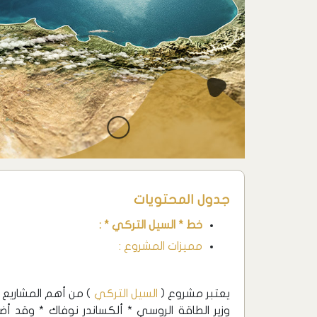
جدول المحتويات
خط * السيل التركي * :
مميزات المشروع :
يعتبر مشروع (
السيل التركي
) من أهم المشاريع 
وزير الطاقة الروسي * ألكساندر نوفاك * وقد أ