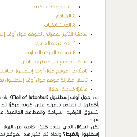
1. المجمعات السكنية
2. الفنادق
3. المستشفيات
سادسًا: التأثير العمراني لموقع مول أوف إ
1. رفع قيمة العقارات
2. تنشيط الحركة التجارية
سابعًا: الموقع من منظور سياحي
ثامنًا: هل موقع مول أوف إسطنبول مناسب 
تاسعًا: مقارنة موقع مول أوف إسطنبول بغي
عاشرًا: خلاصة المقال
يُعد
مول أوف إسطنبول (Mall of Istanbul)
واحدً
بأكملها. لا تقتصر شهرته على كونه مركزًا تجا
التسوق، الترفيه، السياحة، والمطاعم العالمية
سواء.
لكن السؤال الذي يتردد كثيرًا، خاصة من الزوار 
إسطنبول بالضبط؟
ولماذا تم اختيار هذا الموقع تح