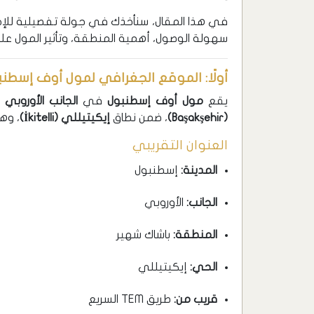
في هذا المقال، سنأخذك في جولة تفصيلية للإجا
سهولة الوصول، أهمية المنطقة، وتأثير المول على
أولًا: الموقع الجغرافي لمول أوف إسطنب
يقع
مول أوف إسطنبول
في
الجانب الأوروبي
(Başakşehir)
، ضمن نطاق
إيكيتيللي (İkitelli)
، وه
العنوان التقريبي
المدينة:
إسطنبول
الجانب:
الأوروبي
المنطقة:
باشاك شهير
الحي:
إيكيتيللي
قريب من:
طريق TEM السريع