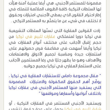
مضمونة للمستثمر الأجنبي، هي أيضا عملية آمنة هيّأت
لها السلطات التركية كافة الظروف الملائمة للتملك في
إطار احترام القانون الذي يعطي الأجنبي امتيازات وحقوق
لا تختلف في شيء عن ما يتمتّع به المستثمر التركي .
زادت القوانين العقارية التي تسنّها السلطات التشريعية
في تركيا دوريا لمتملكي
عقارات للبيع في تركيا
من
حجم إقبال الأجانب على مختلف أنواع العقارات في
تركيا وأيضا أسهمت في مضاعفة فرص حصولهم على
استثمارات جيدة ومناسبة لجميع الأذواق والاهتمامات
والأهداف وهو ما يظهر جليّا في رضا المستثمرين الأجانب
على الاستثمار العقاري في تركيا بجميع جوانبه .
" مقال مجموعة داماس للاستشارات العقارية في تركيا ،
يوضّح أهم الحقوق المكفولة والامتيازات المضمونة
التي يستفيد منها المستثمر الأجنبي في عقارات تركيا
باختلاف أنواعها وأسعارها ومواقعها "
ويستفيد الأجنبي المستثمر في العقارات التركية ، أو
شقق للبيع في تركيا
يحصل على عدة حقوق تتشعب