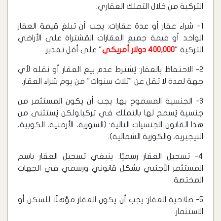
التركية من خلال التملك العقاري:
1- شراء عقار أو عدة عقارات: يجب أن تبلغ قيمة العقار
الواحد أو قيمة جميع العقارات المُشتراة على الأراضي
التركية "
400,000 دولار أمريكي
" على أقل تقدير.
2- الاحتفاظ بالعقار: يُشترط عدم بيع العقار أو نقله لأي
جهة لمدة لا تقل عن "ثلاث سنوات" من يوم شراء العقار.
3- الجنسية المسموح بها: يجب أن يكون المستثمر من
جنسية يُسمح لها بالتملك في تركيا.ولكن يُستثنى من
هذا القانون الجنسيات التالية: (السورية، الأرمنية، الكوبية،
النيجيرية، والكورية الشمالية).
4- تسجيل العقار رسميًا: ينبغي تسجيل العقار باسم
المستثمر الأجنبي بشكل قانوني ورسمي في الجهات
المختصة.
5- صلاحية العقار: يجب أن يكون العقار مؤهلًا للسكن أو
الاستثمار.