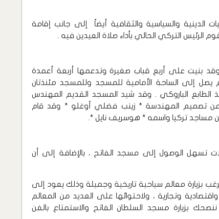
 الدينية والسياسية والثقافية أيضاً إلى جانب إقامة
وم الرئيس التركي الحالي بأداء صلاة العيدين فيه .
ة رئيسية يبلغ طول قطرها 26 متر وقد بنيت على أربع قباب صغيرة وتدعمها أربعة أعمدة
 يصل إلى الساحة الأمامية للمسجد وللمسجد مئنذتان
 الطابع الباروكي . وقد شيد المسجد القديم المهندس
 من تصميم المهندسة * زينب فضلي أوغلو * وقد قام
مساجد تركيا واسمه * هوسريف نايل *.
ت تسهل الوصول إلى مسجد الفاتح ، بالإضافة إلى أن
غب بزيارة معالم سياحية تاريخية وجميلة وذلك يعود إلى
اقتصادية وتجارية ، ولاحتوائها على العديد من المعالم
ننصحك بزيارة مسجد السلطان الفاتح والاستمتاع بالفن