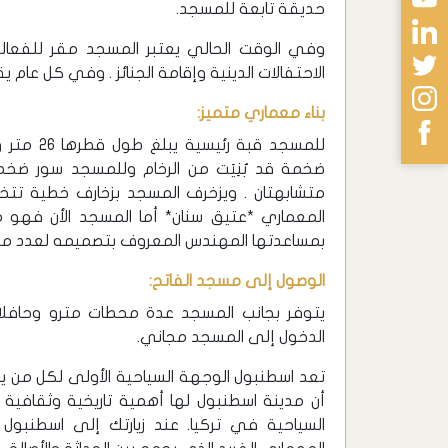
حديقة تابعة للمسجد.
وفي الوقت الحالي يعتبر المسجد مقر للفعاليات
الاحتفالات الدينية وإقامة الجنائز . وفي كل عام يق
بناء معماري متميز:
للمسجد قب
ضخمة قد بٌنِيَت من الرخام وللمسجد سور ضخم
متشابهتان . ويزخرف المسجد بزخارف خطية تتخذ
المعماري *عتيق سنان* أما المسجد الأن فهو
بمساعدتها المهندس المعروف بتصميمه لعدد من 
الوصول إلى مسجد الفاتح:
يتوفر بجانب المسجد عدة محطات مترو وحافلا
الدخول إلى المسجد مجاني.
تعد اسطنبول الوجهة السياحية الأولى لكل من ير
أن مدينة اسطنبول لها أهمية تاريخية وثقافية و
السياحية في تركيا. عند زيارتك إلى اسطنبول 