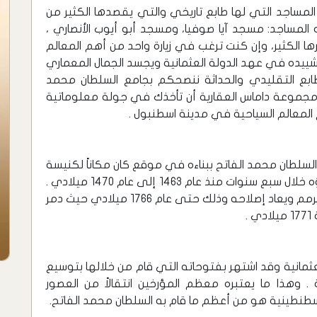
مساجد التي لها طابع تاريخي والتي يقصدها الكثير من
ذه المساجد: مسجد آيا صوفيا، ومسجد أبو أيوب الأنصاري ،
 الكثير، وإن كنت ترغب في زيارة واحد من أهم المعالم
شييده في عهد الدولة العثمانية ويجسد الجمال المعماري
بع التقليدي والحداثة ننصحكم بجامع السلطان محمد
 مجموعة داماس العقارية أن تأخذك في جولة معلوماتية
المعالم السياحية في مدينة اسطنبول .
 السلطان محمد الفاتح ببناءه في موقع كان مكاناً لكنيسة
قد دمرت في الحرب الصليبية الرابعة ، وقد تم بناؤه خلال سبع سنوات منذ عام 1463 إلى عام 1470 ميلادي .
وقد تعرض المسجد لعدة زلازل وفي كل مرة كان يرمم ويعاد إصلاحه وذلك حتى عام 1766 ميلادي حيث دمر
.
ثمانية وقد اشتهر بفتوحاته التي قام من خلالها بتوسيع
ة . وهذا ما يعتبره معظم المؤرخين انتقالاً من العصور
سطنطينية هو من أعظم ما قام به السلطان محمد الفاتح.